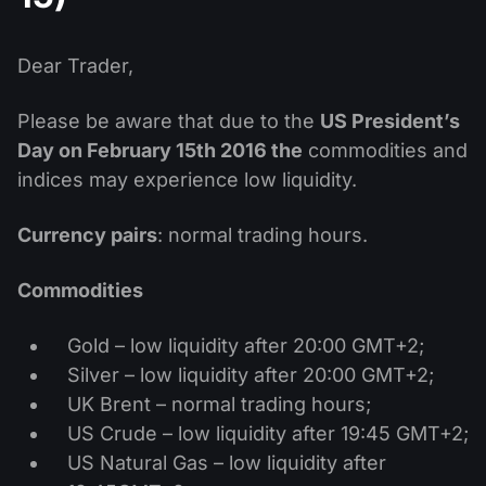
公司新聞
MT5
Android FXOpen App
FIX API
股息日曆
ETF
為什麼選擇我們
Dear Trader,
比較
幫助中心
聯繫我們
Please be aware that due to the
US President’s
什麼是差價合約交易?
Day on February 15th 2016
the
commodities and
indices may experience low liquidity.
什麼是ECN交易?
Currency pairs
: normal trading hours.
什麼是外匯經紀商?
Commodities
Gold – low liquidity after 20:00 GMT+2;
Silver – low liquidity after 20:00 GMT+2;
UK Brent – normal trading hours;
US Crude – low liquidity after 19:45 GMT+2;
US Natural Gas – low liquidity after