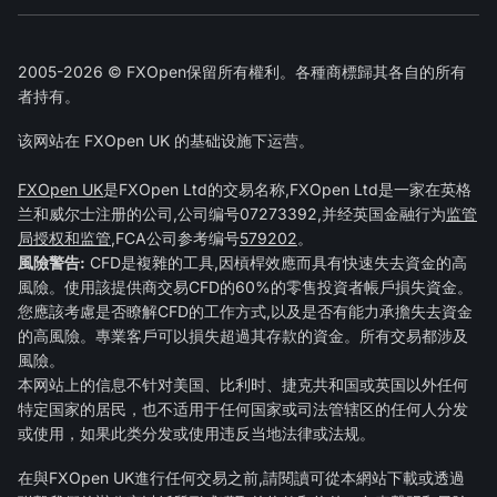
2005-2026 © FXOpen保留所有權利。各種商標歸其各自的所有
者持有。
该网站在 FXOpen UK 的基础设施下运营。
FXOpen UK
是FXOpen Ltd的交易名称,FXOpen Ltd是一家在英格
兰和威尔士注册的公司,公司编号07273392,并经英国金融行为
监管
局授权和监管
,FCA公司参考编号
579202
。
風險警告:
CFD是複雜的工具,因槓桿效應而具有快速失去資金的高
風險。使用該提供商交易CFD的60%的零售投資者帳戶損失資金。
您應該考慮是否瞭解CFD的工作方式,以及是否有能力承擔失去資金
的高風險。專業客戶可以損失超過其存款的資金。所有交易都涉及
風險。
本网站上的信息不针对美国、比利时、捷克共和国或英国以外任何
特定国家的居民，也不适用于任何国家或司法管辖区的任何人分发
或使用，如果此类分发或使用违反当地法律或法规。
在與FXOpen UK進行任何交易之前,請閱讀可從本網站下載或透過