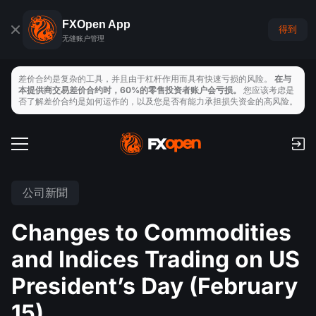
FXOpen App
得到
无缝账户管理
差价合约是复杂的工具，并且由于杠杆作用而具有快速亏损的风险。
在与
本提供商交易差价合约时，60%的零售投资者账户会亏损。
您应该考虑是
否了解差价合约是如何运作的，以及您是否有能力承担损失资金的高风险。
交易帳戶
手續費和隔夜利息
全球市場
公司新聞
支付
外匯
Changes to Commodities
交易平臺
存取款
交易工具
指數
and Indices Trading on US
TickTrader
FXOpen App
經濟日曆
商品
President’s Day (February
MT4
iOS FXOpen App
VPS
15)
新聞與分析
股票