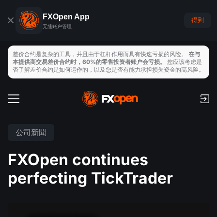
FXOpen App
得到
无缝账户管理
差价合约是复杂的工具，并且由于杠杆作用而具有快速亏损的风险。
在与
本提供商交易差价合约时，60%的零售投资者账户会亏损。
您应该考虑是
否了解差价合约是如何运作的，以及您是否有能力承担损失资金的高风险。
交易帳戶
手續費和隔夜利息
全球市場
公司新聞
支付
外匯
FXOpen continues
交易平臺
存取款
交易工具
指數
perfecting TickTrader
TickTrader
FXOpen App
經濟日曆
商品
MT4
iOS FXOpen App
VPS
新聞與分析
股票