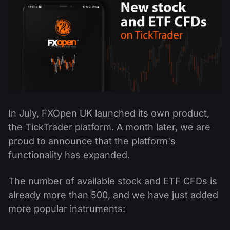
公司新聞
MT5
Android FXOpen App
FIX API
股息日曆
ETF
為什麼選擇我們
比較
幫助中心
聯繫我們
什麼是差價合約交易?
什麼是ECN交易?
In July, FXOpen UK launched its own product,
什麼是外匯經紀商?
the TickTrader platform. A month later, we are
proud to announce that the platform's
functionality has expanded.
The number of available stock and ETF CFDs is
already more than 500, and we have just added
more popular instruments: