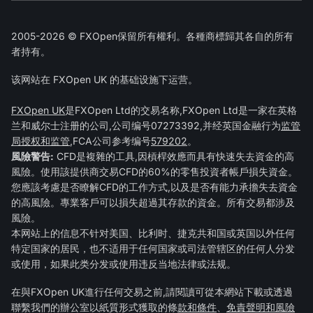
2005-2026 © FXOpen保留所有權利。各種商標歸其各自的所有
者持有。
该网站在 FXOpen UK 的基础设施下运营。
FXOpen UK
是FXOpen Ltd的交易名称,FXOpen Ltd是一家在英格
兰和威尔士注册的公司,公司编号07273392,并经英国金融行为
监管
局授权和监管
,FCA公司参考编号
579202
。
風險警告:
CFD是複雜的工具,因槓桿效應而具有快速失去資金的高
風險。使用該提供商交易CFD的60%的零售投資者帳戶損失資金。
您應該考慮是否瞭解CFD的工作方式,以及是否有能力承擔失去資金
的高風險。專業客戶可以損失超過其存款的資金。所有交易都涉及
風險。
本网站上的信息不针对美国、比利时、捷克共和国或英国以外任何
特定国家的居民，也不适用于任何国家或司法管辖区的任何人分发
或使用，如果此类分发或使用违反当地法律或法规。
在與FXOpen UK進行任何交易之前,請閱讀可從本網站下載或透過
聯繫我們的辦公室以紙質形式獲取的條
款和條件
、
免責聲明和風險