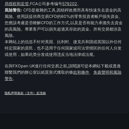
局授权和监管
,FCA公司参考编号
579202
。
風險警告:
CFD是複雜的工具,因槓桿效應而具有快速失去資金的高
風險。使用該提供商交易CFD的60%的零售投資者帳戶損失資金。
您應該考慮是否瞭解CFD的工作方式,以及是否有能力承擔失去資金
的高風險。專業客戶可以損失超過其存款的資金。所有交易都涉及
風險。
本网站上的信息不针对美国、比利时、捷克共和国或英国以外任何
特定国家的居民，也不适用于任何国家或司法管辖区的任何人分发
或使用，如果此类分发或使用违反当地法律或法规。
在與FXOpen UK進行任何交易之前,請閱讀可從本網站下載或透過
聯繫我們的辦公室以紙質形式獲取的條
款和條件
、
免責聲明和風險
警告
。
隐私声明
条款（文件）
反洗钱