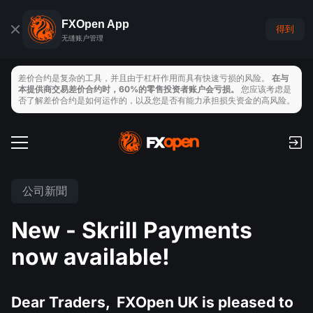
FXOpen App
得到
无缝账户管理
差价合约是复杂的工具，并且由于杠杆作用而具有快速亏损的风险。
在与
本提供商交易差价合约时，60%的零售投资者账户会亏损。
您应该考虑是
否了解差价合约是如何运作的，以及您是否有能力承担损失资金的高风险。
交易帳戶
手續費和隔夜利息
全球市場
公司新聞
支付
外匯
New - Skrill Payments
交易平臺
存取款
交易工具
指數
now available!
TickTrader
FXOpen App
經濟日曆
商品
MT4
iOS FXOpen App
VPS
Dear Traders, FXOpen UK is pleased to
新聞與分析
股票