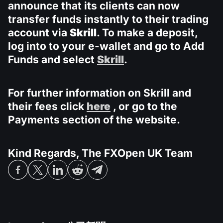
公司新聞
announce that its clients can now
MT5
Android FXOpen App
FIX API
股息日曆
transfer funds instantly to their trading
ETF
為什麼選擇我們
比較
account via
Skrill
. To make a deposit,
幫助中心
log into to your e-wallet and go to Add
聯繫我們
Funds and select
Skrill
.
什麼是差價合約交易?
什麼是ECN交易?
For further information on Skrill and
their fees click
here
, or go to the
什麼是外匯經紀商?
Payments section of the website.
Kind Regards, The FXOpen UK Team