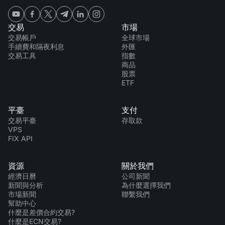
交易
市場
交易帳戶
全球市場
手續費和隔夜利息
外匯
交易工具
指數
商品
股票
ETF
平臺
支付
交易平臺
存取款
VPS
FIX API
資源
關於我們
經濟日曆
公司新聞
新聞與分析
為什麼選擇我們
市場新聞
聯繫我們
幫助中心
什麼是差價合約交易?
什麼是ECN交易?