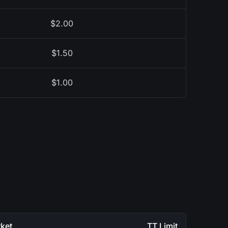
$2.00
$1.50
$1.00
ket
TT Limit