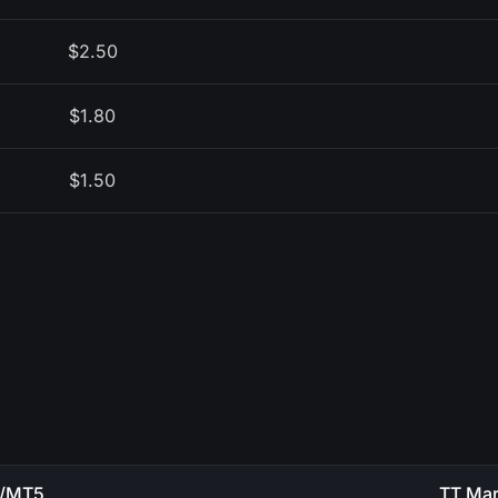
$2.50
$1.80
$1.50
/MT5
TT Mar