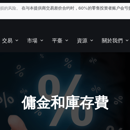
亏损的风险。
在与本提供商交易差价合约时，60%的零售投资者账户会亏
交易
市場
平臺
資源
關於我們
傭金和庫存費