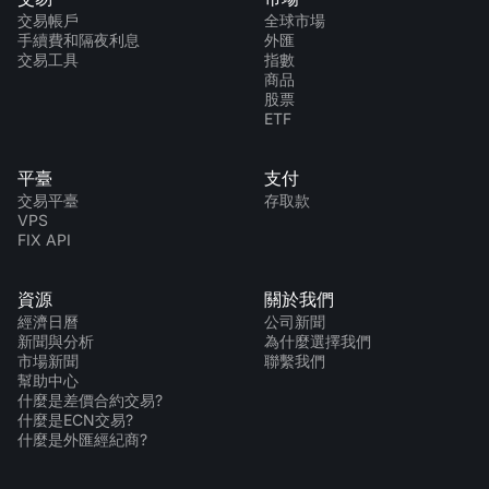
公司新聞
MT5
Android FXOpen App
FIX API
交易帳戶
全球市場
股息日曆
手續費和隔夜利息
外匯
ETF
為什麼選擇我們
交易工具
指數
比較
商品
幫助中心
股票
聯繫我們
ETF
什麼是差價合約交易?
平臺
支付
什麼是ECN交易?
交易平臺
存取款
VPS
FIX API
什麼是外匯經紀商?
資源
關於我們
經濟日曆
公司新聞
新聞與分析
為什麼選擇我們
市場新聞
聯繫我們
幫助中心
什麼是差價合約交易?
什麼是ECN交易?
什麼是外匯經紀商?