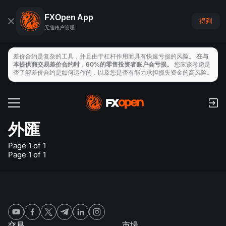
FXOpen App
得到
无缝账户管理
差价合约是复杂的工具，并且由于杠杆作用而具有快速亏损的风险。
在与
本提供商交易差价合约时，60%的零售投资者账户会亏损。
您应该考虑是
否了解差价合约是如何运作的，以及您是否有能力承担损失资金的高风险。
交易帳戶
手續費和隔夜利息
外匯
全球市場
支付
Page 1 of 1
外匯
Page 1 of 1
交易平臺
存取款
交易工具
指數
TickTrader
FXOpen App
經濟日曆
商品
MT4
iOS FXOpen App
VPS
新聞與分析
股票
交易
市場