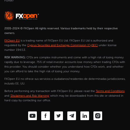
Forex?
2005-2024 © FXOpen All rights reserved. Various trademarks held by their respective
owners.
FXOpen EU
is a trading name of FXOpen EU Ltd. FXOpen EU Ltd is authorized and
regulated by the
Cyprus Securities and Exchange Commission (CySEC)
under license
number 194/13.
RISK WARNING:
CFDs are complex instruments and come with a high risk of losing money
rapidly due to leverage. 75% of retail investor accounts lose money when trading CFDs with
this provider. You should consider whether you understand how CFDs work, and whether
you can afford to take the high risk of losing your money.
FXOpen EU no ofrece sus servicios a ciudadanos/residentes de determinadas jurisdicciones,
incluido EE. UU.
Before performing any transaction with FXOpen EU, please read the
Terms and Conditions
and
'Disclaimers and Risk Warning'
which may be downloaded from this site or obtained in
hard copy by contacting our office.