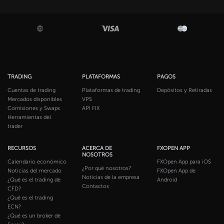
TRADING
PLATAFORMAS
PAGOS
Cuentas de trading
Plataformas de trading
Depósitos y Retiradas
Mercados disponibles
VPS
Comisiones y Swaps
API FIX
Herramientas del
trader
RECURSOS
ACERCA DE
FXOPEN APP
NOSOTROS
Calendario económico
FXOpen App para iOS
¿Por qué nosotros?
Noticias del mercado
FXOpen App de
Noticias de la empresa
¿Qué es el trading de
Android
Contactos
CFD?
¿Qué es el trading
ECN?
¿Qué es un broker de