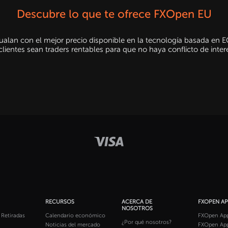
Descubre lo que te ofrece FXOpen EU
alan con el mejor precio disponible en la tecnología basada en E
entes sean traders rentables para que no haya conflicto de inter
RECURSOS
ACERCA DE
FXOPEN A
NOSOTROS
 Retiradas
Calendario económico
FXOpen App
¿Por qué nosotros?
Noticias del mercado
FXOpen App