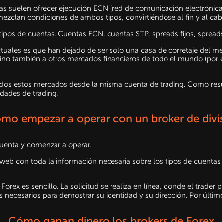
suelen ofrecer ejecución ECN (red de comunicación electrónica) 
mezclan condiciones de ambos tipos, convirtiéndose al fin y al cab
s tipos de cuentas. Cuentas ECN, cuentas STP, spreads fijos, spread
tuales es que han dejado de ser solo una casa de corretaje del mer
ino también a otros mercados financieros de todo el mundo (por e
odos estos mercados desde la misma cuenta de trading. Como resul
idades de trading.
mo empezar a operar con un broker de divi
a cuenta y comenzar a operar.
o web con toda la información necesaria sobre los tipos de cuentas 
Forex es sencillo. La solicitud se realiza en línea, donde el trade
ecesarios para demostrar su identidad y su dirección. Por último, 
Cómo ganan dinero los brokers de Forex