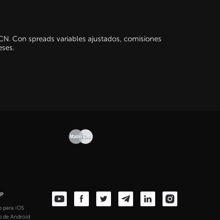
CN. Con spreads variables ajustados, comisiones
eses.
PP
 para iOS
 de Android