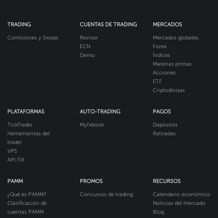
TRADING
CUENTAS DE TRADING
MERCADOS
Comisiones y Swaps
Revisar
Mercados globales
ECN
Forex
Demo
Índices
Materias primas
Acciones
ETF
Criptodivisas
PLATAFORMAS
AUTO-TRADING
PAGOS
TickTrader
Myfxbook
Depósitos
Herramientas del
Retiradas
trader
VPS
API FIX
PAMM
PROMOS
RECURSOS
¿Qué es PAMM?
Concursos de trading
Calendario económico
Clasificación de
Noticias del mercado
cuentas PAMM
Blog