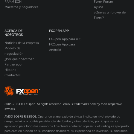
PAMM ECN
Forex Forum
Maestros y Seguidores
Ayuda
¿Qué es un broker de
Forex?
ACERCA DE
FXOPEN APP
NOSOTROS
FXOpen App para iOS
Noticias de la empresa
FXOpen App para
Modelo de
Android
negociación
¿Por qué nosotros?
Partnereco
Historia
Contactos
2005-2024 © FXOpen. All rights reserved. Various trademarks held by their respective
owners.
AVISO SOBRE RIESGOS:
Operar en el mercado de divisas implica un nivel elevado de
riesgo, incluida la posible pérdida total de fondos y otras pérdidas, por lo que no es
apropiado para todos los miembros. Los clientes deberán sopesar si el trading es apropiado
para ellos en función de su condición financiera, su experiencia de inversión, su tolerancia