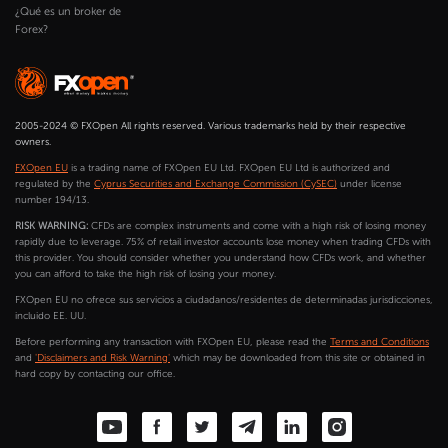
¿Qué es un broker de
Forex?
2005-2024 © FXOpen All rights reserved. Various trademarks held by their respective
owners.
FXOpen EU
is a trading name of FXOpen EU Ltd. FXOpen EU Ltd is authorized and
regulated by the
Cyprus Securities and Exchange Commission (CySEC)
under license
number 194/13.
RISK WARNING:
CFDs are complex instruments and come with a high risk of losing money
rapidly due to leverage. 75% of retail investor accounts lose money when trading CFDs with
this provider. You should consider whether you understand how CFDs work, and whether
you can afford to take the high risk of losing your money.
FXOpen EU no ofrece sus servicios a ciudadanos/residentes de determinadas jurisdicciones,
incluido EE. UU.
Before performing any transaction with FXOpen EU, please read the
Terms and Conditions
and
'Disclaimers and Risk Warning'
which may be downloaded from this site or obtained in
hard copy by contacting our office.