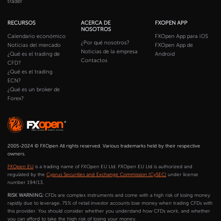
trader
RECURSOS
ACERCA DE
FXOPEN APP
NOSOTROS
Calendario económico
FXOpen App para iOS
¿Por qué nosotros?
Noticias del mercado
FXOpen App de
Noticias de la empresa
¿Qué es el trading de
Android
Contactos
CFD?
¿Qué es el trading
ECN?
¿Qué es un broker de
Forex?
2005-2024 © FXOpen All rights reserved. Various trademarks held by their respective
owners.
FXOpen EU
is a trading name of FXOpen EU Ltd. FXOpen EU Ltd is authorized and
regulated by the
Cyprus Securities and Exchange Commission (CySEC)
under license
number 194/13.
RISK WARNING:
CFDs are complex instruments and come with a high risk of losing money
rapidly due to leverage. 75% of retail investor accounts lose money when trading CFDs with
this provider. You should consider whether you understand how CFDs work, and whether
you can afford to take the high risk of losing your money.