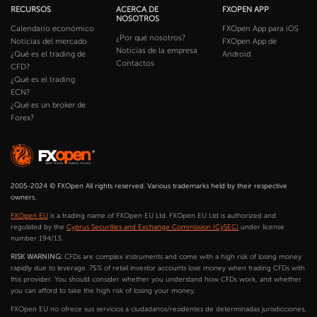
RECURSOS
ACERCA DE
FXOPEN APP
NOSOTROS
Calendario económico
FXOpen App para iOS
¿Por qué nosotros?
Noticias del mercado
FXOpen App de
Noticias de la empresa
¿Qué es el trading de
Android
Contactos
CFD?
¿Qué es el trading
ECN?
¿Qué es un broker de
Forex?
2005-2024 © FXOpen All rights reserved. Various trademarks held by their respective
owners.
FXOpen EU
is a trading name of FXOpen EU Ltd. FXOpen EU Ltd is authorized and
regulated by the
Cyprus Securities and Exchange Commission (CySEC)
under license
number 194/13.
RISK WARNING:
CFDs are complex instruments and come with a high risk of losing money
rapidly due to leverage. 75% of retail investor accounts lose money when trading CFDs with
this provider. You should consider whether you understand how CFDs work, and whether
you can afford to take the high risk of losing your money.
FXOpen EU no ofrece sus servicios a ciudadanos/residentes de determinadas jurisdicciones,