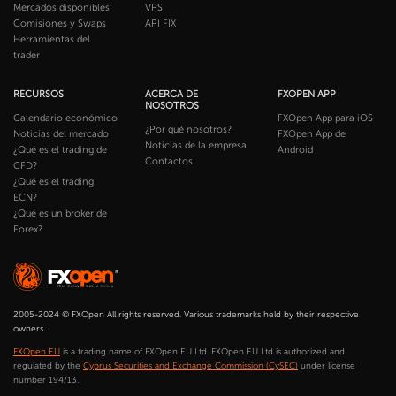
Mercados disponibles
VPS
Comisiones y Swaps
API FIX
Herramientas del
trader
RECURSOS
ACERCA DE
FXOPEN APP
NOSOTROS
Calendario económico
FXOpen App para iOS
¿Por qué nosotros?
Noticias del mercado
FXOpen App de
Noticias de la empresa
¿Qué es el trading de
Android
Contactos
CFD?
¿Qué es el trading
ECN?
¿Qué es un broker de
Forex?
2005-2024 © FXOpen All rights reserved. Various trademarks held by their respective
owners.
FXOpen EU
is a trading name of FXOpen EU Ltd. FXOpen EU Ltd is authorized and
regulated by the
Cyprus Securities and Exchange Commission (CySEC)
under license
number 194/13.