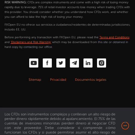
RISK WARNING:
CFDs are complex instruments and come with a high risk of losing money
rapidly due to leverage. 75% of retail investor accounts lose money when trading CFDs with
this provider. You should consider whether you understand how CFDs work, and whether
you can afford to take the high risk of losing your money.
FXOpen EU no ofrece sus servicios a ciudadanos/residentes de determinadas jurisdicciones,
incluido EE. UU.
Before performing any transaction with FXOpen EU, please read the
Terms and Conditions
and
'Disclaimers and Risk Warning'
which may be downloaded from this site or obtained in
hard copy by contacting our office.
Sitemap
Privacidad
Documentos legales
Los CFDs son instrumentos complejos y conllevan un alto riesgo de
perder dinero rápidamente debido al apalancamiento. El 75% de las
cuentas de inversores minoristas pierden dinero al negociar CFD
con este proveedor. Debe considerar si comprende cómo
funcionan los CFDs y si puede permitirse asumir el alto riesgo de