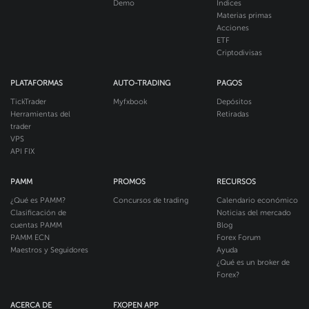
Demo
Índices
Materias primas
Acciones
ETF
Criptodivisas
PLATAFORMAS
AUTO-TRADING
PAGOS
TickTrader
Myfxbook
Depósitos
Herramientas del
Retiradas
trader
VPS
API FIX
PAMM
PROMOS
RECURSOS
¿Qué es PAMM?
Concursos de trading
Calendario económico
Clasificación de
Noticias del mercado
cuentas PAMM
Blog
PAMM ECN
Forex Forum
Maestros y Seguidores
Ayuda
¿Qué es un broker de
Forex?
ACERCA DE
FXOPEN APP