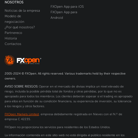
NOSOTROS
FXOpen App para iOS
Noticias de la empresa
FXOpen App para
Modelo de
Android
negociación
¿Por qué nosotros?
Partnereco
Historia
Contactos
2005-2024 © FXOpen. All rights reserved. Various trademarks held by their respective
owners.
AVISO SOBRE RIESGOS:
Operar en el mercado de divisas implica un nivel elevado de
riesgo, incluida la posible pérdida total de fondos y otras pérdidas, por lo que no es
apropiado para todos los miembros. Los clientes deberán sopesar si el trading es apropiado
para ellos en función de su condición financiera, su experiencia de inversión, su tolerancia
a los riesgos y otros factores.
FXOpen Markets Limited
, empresa debidamente registrada en Nieves con el N.º de
empresa C 42235.
FXOpen no proporciona los servicios para residentes de los Estados Unidos.
La información contenida en este sitio web no está dirigida al público residente en los