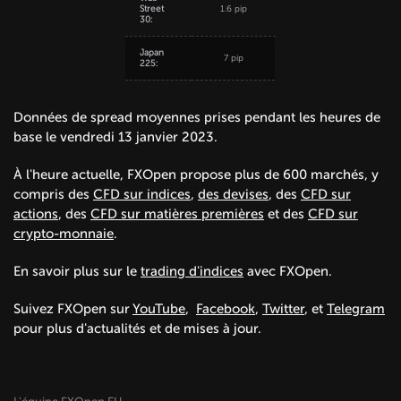
Street
1.6 pip
30:
Japan
7 pip
225:
Données de spread moyennes prises pendant les heures de
base le vendredi 13 janvier 2023.
À l'heure actuelle, FXOpen propose plus de 600 marchés, y
compris des
CFD sur indices
,
des devises
, des
CFD sur
actions
, des
CFD sur matières premières
et des
CFD sur
crypto-monnaie
.
En savoir plus sur le
trading d'indices
avec FXOpen.
Suivez FXOpen sur
YouTube
,
Facebook
,
Twitter
, et
Telegram
pour plus d'actualités et de mises à jour.