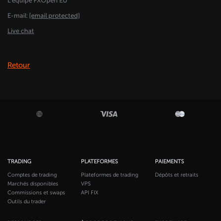
L'équipe FXOpen EU
E-mail:
[email protected]
Live chat
Retour
TRADING
PLATEFORMES
PAIEMENTS
Comptes de trading
Plateformes de trading
Dépôts et retraits
Marchés disponibles
VPS
Commissions et swaps
API FIX
Outils du trader