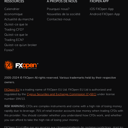
RESSOURCES
À PROPOS DE NOUS
FXOPEN APP
Calendrier
Pourquoi nous?
iOS FXOpen App
économique
Nouvelles de la société
Android FXOpen App
Actualité du marché
Contactez-nous
Qu'est-ce que le
Trading CFD?
Qu'est-ce que le
Trading ECN?
Qu'est-ce qu'un broker
Forex?
2005-2024 © FXOpen All rights reserved. Various trademarks held by their respective
owners.
FXOpen EU
is a trading name of FXOpen EU Ltd. FXOpen EU Ltd is authorized and
regulated by the
Cyprus Securities and Exchange Commission (CySEC)
under license
number 194/13.
RISK WARNING:
CFDs are complex instruments and come with a high risk of losing money
rapidly due to leverage. 75% of retail investor accounts lose money when trading CFDs with
this provider. You should consider whether you understand how CFDs work, and whether
you can afford to take the high risk of losing your money.
FXOpen EU n'offre pas ses services aux citoyens/résidents de certaines juridictions, dont les