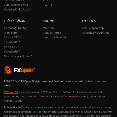
Elérhető piacok
VPS
Jutalékok és Swap
FIX API
Kereskedői Eszközök
ERŐFORRÁSOK
RÓLUNK
FXOPEN APP
Gazdasági Naptár
Miért mi
iOS FXOpen App
Piaci Hírek
Vállalati hírek
Android FXOpen App
Mi az a CFD
Kapcsolatfelvétel
Kereskedés?
Mi az a ECN
Kereskedés?
Mi az a Forex Bróker?
2005-2024 © FXOpen All rights reserved. Various trademarks held by their respective
owners.
FXOpen EU
is a trading name of FXOpen EU Ltd. FXOpen EU Ltd is authorized and
regulated by the
Cyprus Securities and Exchange Commission (CySEC)
under license
number 194/13.
RISK WARNING:
CFDs are complex instruments and come with a high risk of losing money
rapidly due to leverage. 75% of retail investor accounts lose money when trading CFDs with
this provider. You should consider whether you understand how CFDs work, and whether