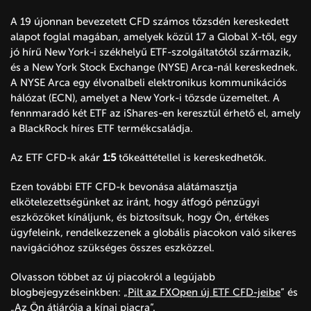
A 19 újonnan bevezetett CFD számos tőzsdén kereskedett
alapot foglal magában, amelyek közül 17 a Global X-től, egy
jó hírű New York-i székhelyű ETF-szolgáltatótól származik,
és a New York Stock Exchange (NYSE) Arca-nál kereskednek.
A NYSE Arca egy élvonalbeli elektronikus kommunikációs
hálózat (ECN), amelyet a New York-i tőzsde üzemeltet. A
fennmaradó két ETF az iShares-en keresztül érhető el, amely
a BlackRock híres ETF termékcsaládja.
Az ETF CFD-k akár
1:5
tőkeáttétellel is kereskedhetők.
Ezen további ETF CFD-k bevonása alátámasztja
elkötelezettségünket az iránt, hogy átfogó pénzügyi
eszközöket kínáljunk, és biztosítsuk, hogy Ön, értékes
ügyfeleink, rendelkezzenek a globális piacokon való sikeres
navigációhoz szükséges összes eszközzel.
Olvasson többet az új piacokról a legújabb
blogbejegyzéseinkben: „
Pilt az FXOpen új ETF CFD-jeibe
” és
„Az Ön átjárója a kínai piacra”.