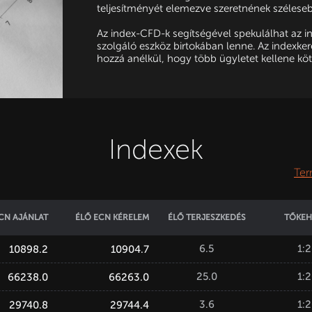
teljesítményét elemezve szeretnének szélesebb
Az index-CFD-k segítségével spekulálhat az in
szolgáló eszköz birtokában lenne. Az indexkere
hozzá anélkül, hogy több ügyletet kellene köt
Indexek
Ter
CN AJÁNLAT
ÉLŐ ECN KÉRELEM
ÉLŐ TERJESZKEDÉS
TŐKEH
6.5
1:
10898.2
10904.7
25.0
1:
66238.0
66263.0
3.6
1:
29740.8
29744.4