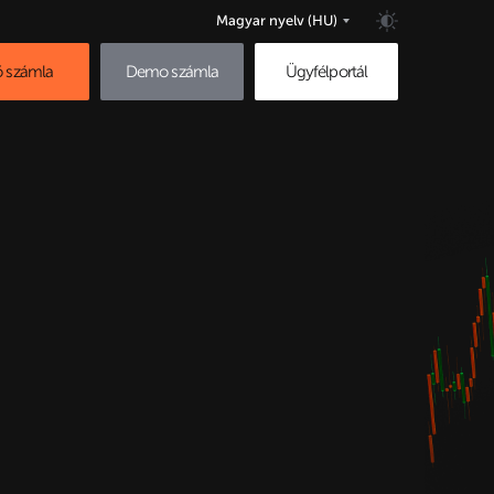
Magyar nyelv
(HU)
ő számla
Demo számla
Ügyfélportál