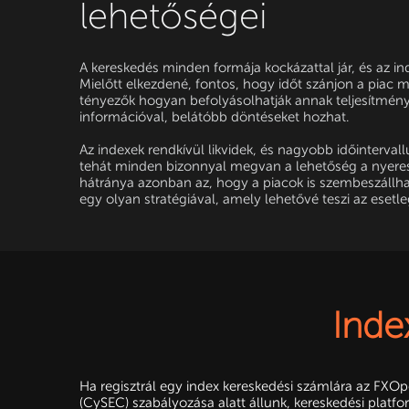
lehetőségei
A kereskedés minden formája kockázattal jár, és az in
Mielőtt elkezdené, fontos, hogy időt szánjon a piac
tényezők hogyan befolyásolhatják annak teljesítményé
információval, belátóbb döntéseket hozhat.
Az indexek rendkívül likvidek, és nagyobb időinterva
tehát minden bizonnyal megvan a lehetőség a nyeresé
hátránya azonban az, hogy a piacok is szembeszállh
egy olyan stratégiával, amely lehetővé teszi az esetl
Inde
Ha regisztrál egy index kereskedési számlára az FX
(CySEC) szabályozása alatt állunk, kereskedési platfo