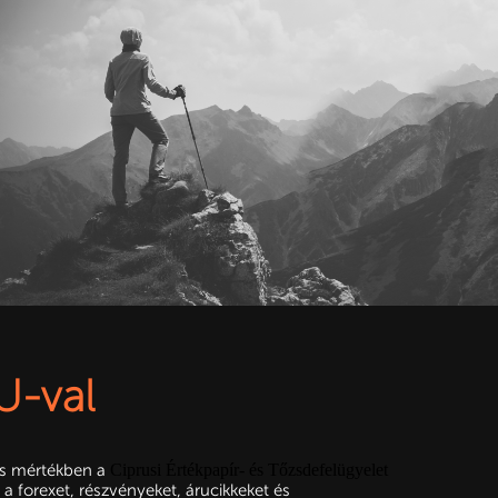
U-val
es mértékben a
Ciprusi Értékpapír- és Tőzsdefelügyelet
a forexet, részvényeket, árucikkeket és