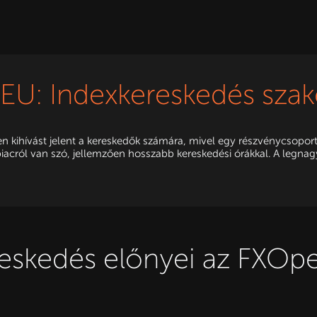
EU: Indexkereskedés szak
n kihívást jelent a kereskedők számára, mivel egy részvénycsoport
 piacról van szó, jellemzően hosszabb kereskedési órákkal. A legna
eskedés előnyei az FXOp