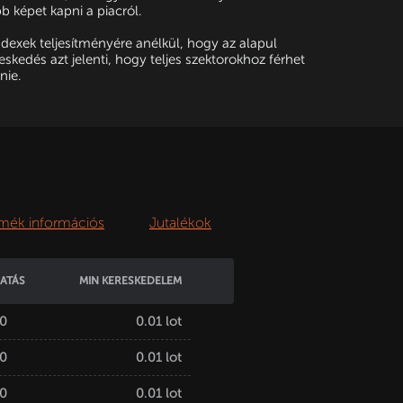
 képet kapni a piacról.
dexek teljesítményére anélkül, hogy az alapul
skedés azt jelenti, hogy teljes szektorokhoz férhet
nie.
mék információs
Jutalékok
ATÁS
MIN KERESKEDELEM
20
0.01 lot
20
0.01 lot
20
0.01 lot