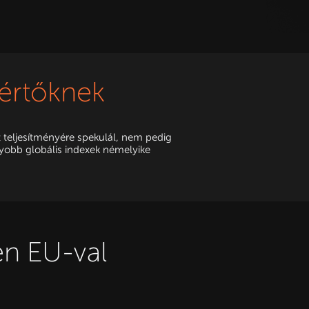
értőknek
 teljesítményére spekulál, nem pedig
gyobb globális indexek némelyike
en EU-val