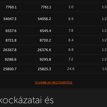
1.0
1:
7760.1
7761.1
8.9
1:
54047.3
54056.2
7.8
1:
6537.6
6545.4
8.4
1:
8721.8
8730.2
8.8
1:
26367.8
26376.6
7.2
1:
9288.6
9295.8
24.6
1:
25800.7
25825.3
TOVÁBBI AK MEGTEKINTÉSE
kockázatai és