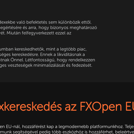
dexekbe való befektetés sem különbözik ettől.
 megértésére és arra, hogy bizonyos meghatározó
t. Miután felfegyverkezett ezzel az
llumban kereskedhetők, mint a legtöbb piac,
ges kereskedésre. Ennek a likviditásnak a
atnak Önnel. Létfontosságú, hogy rendelkezzen
eges veszteségek minimalizálását és fedezését.
xkereskedés az FXOpen E
Open EU-nál, hozzáférést kap a legmodernebb platformunkhoz. Telj
rmunk segítségével pedig több eszközhöz is hozzáférhet, beleértve 