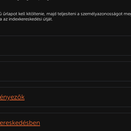
ű űrlapot kell kitöltenie, majd teljesíteni a személyazonosságot me
 az indexkereskedési útját.
tényezők
kereskedésben