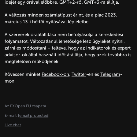
idejét egy órával előbbre, GMT+2-ről GMT+3-ra állítja.
A változás minden számlatípust érint, és a piac 2023.
március 13-i hétfői nyitásával lép életbe.
A szerverek óraátállítása nem befolyásolja a kereskedési
folyamatot. Változatlanul lehetősége lesz ügyleket nyitni,
zárni és módosítani – feltéve, hogy az indikátorok és expert
advisor-ok által használt időt átállítja, hogy azok továbbra is
megfelelően működjenek.
Kövessen minket
Facebook
-on
,
Twitter
-en és
Telegram
-
mon.
Az FXOpen EU csapata
E-mail:
[email protected]
Live chat