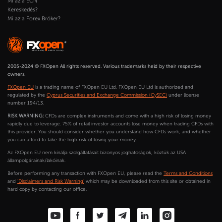
Mi az a ECN
Kereskedés?
Mi az a Forex Bróker?
2005-2024 © FXOpen All rights reserved. Various trademarks held by their respective
owners.
FXOpen EU
is a trading name of FXOpen EU Ltd. FXOpen EU Ltd is authorized and
regulated by the
Cyprus Securities and Exchange Commission (CySEC)
under license
number 194/13.
RISK WARNING:
CFDs are complex instruments and come with a high risk of losing money
rapidly due to leverage. 75% of retail investor accounts lose money when trading CFDs with
this provider. You should consider whether you understand how CFDs work, and whether
you can afford to take the high risk of losing your money.
Az FXOpen EU nem kínálja szolgáltatásait bizonyos joghatóságok, köztük az USA
állampolgárainak/lakóinak.
Before performing any transaction with FXOpen EU, please read the
Terms and Conditions
and
'Disclaimers and Risk Warning'
which may be downloaded from this site or obtained in
hard copy by contacting our office.