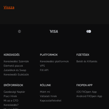
Vissza
KERESKEDÉS
PLATFORMOK
FIZETÉSEK
Kereskedési Számlák
Kereskedési platformok
Betét és Kifizetés
Elérhető piacok
VPS
Jutalékok és Swap
FIX API
Kereskedői Eszközök
ERŐFORRÁSOK
RÓLUNK
FXOPEN APP
Gazdasági Naptár
Miért mi
iOS FXOpen App
Piaci Hírek
Vállalati hírek
Android FXOpen App
Mi az a CFD
Kapcsolatfelvétel
Kereskedés?