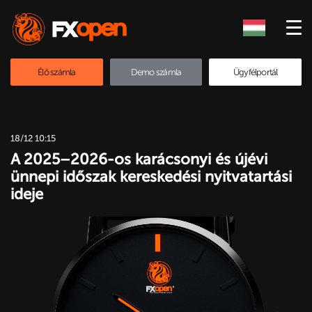
Élő számla
Demo számla
Ügyfélportál
18/12 10:15
A 2025–2026-os karácsonyi és újévi
ünnepi időszak kereskedési nyitvatartási
ideje