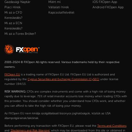
Gazdasági Naptár
Miért mi
iOS FXOpen App
Piaci Hírek
Vállalati hírek
Android FXOpen App
Mi az a CFD
Kapcsolatfelvétel
Kereskedés?
Mi az a ECN
Kereskedés?
Mi az a Forex Bróker?
2005-2024 © FXOpen All rights reserved. Various trademarks held by their respective
owners.
FXOpen EU
is a trading name of FXOpen EU Ltd. FXOpen EU Ltd is authorized and
regulated by the
Cyprus Securities and Exchange Commission (CySEC)
under license
number 194/13.
RISK WARNING:
CFDs are complex instruments and come with a high risk of losing money
rapidly due to leverage. 75% of retail investor accounts lose money when trading CFDs with
this provider. You should consider whether you understand how CFDs work, and whether
you can afford to take the high risk of losing your money.
Az FXOpen EU nem kínálja szolgáltatásait bizonyos joghatóságok, köztük az USA
állampolgárainak/lakóinak.
Before performing any transaction with FXOpen EU, please read the
Terms and Conditions
and
'Disclaimers and Risk Warning'
which may be downloaded from this site or obtained in