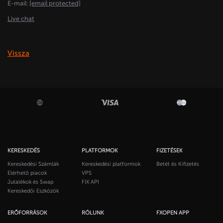
E-mail:
[email protected]
Live chat
Vissza
KERESKEDÉS
PLATFORMOK
FIZETÉSEK
Kereskedési Számlák
Kereskedési platformok
Betét és Kifizetés
Elérhető piacok
VPS
Jutalékok és Swap
FIX API
Kereskedői Eszközök
ERŐFORRÁSOK
RÓLUNK
FXOPEN APP