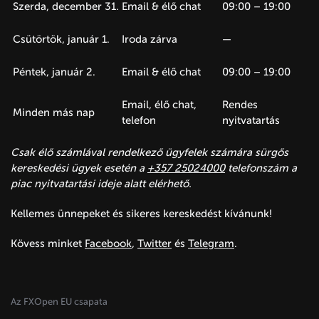
Szerda, december 31.
Email & élő chat
09:00 – 19:00
Csütörtök, január 1.
Iroda zárva
—
Péntek, január 2.
Email & élő chat
09:00 – 19:00
Email, élő chat,
Rendes
Minden más nap
telefon
nyitvatartás
Csak élő számlával rendelkező ügyfelek számára sürgős
kereskedési ügyek esetén a
+357 25024000
telefonszám a
piac nyitvatartási ideje alatt elérhető.
Kellemes ünnepeket és sikeres kereskedést kívánunk!
Kövess minket
Facebook
,
Twitter
és
Telegram
.
Az FXOpen EU csapata