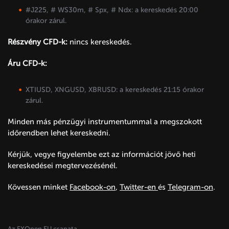
#J225, # WS30m, # Spx, # Ndx: a kereskedés 20:00
órakor zárul.
Részvény CFD-k:
nincs kereskedés.
Áru CFD-k:
XTIUSD, XNGUSD, XBRUSD: a kereskedés 21:15 órakor
zárul.
Minden más pénzügyi instrumentummal a megszokott
időrendben lehet kereskedni.
Kérjük, vegye figyelembe ezt az információt jövő heti
kereskedései megtervezésénél.
Kövessen minket
Facebook
-on
,
Twitter
-en
és
Telegram
-on
.
Az FXOpen EU csapata