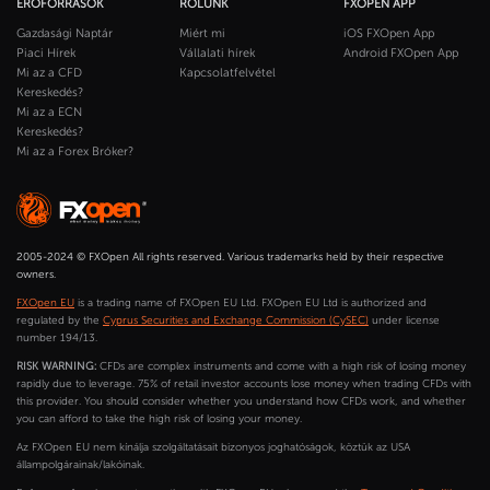
ERŐFORRÁSOK
RÓLUNK
FXOPEN APP
Gazdasági Naptár
Miért mi
iOS FXOpen App
Piaci Hírek
Vállalati hírek
Android FXOpen App
Mi az a CFD
Kapcsolatfelvétel
Kereskedés?
Mi az a ECN
Kereskedés?
Mi az a Forex Bróker?
2005-2024 © FXOpen All rights reserved. Various trademarks held by their respective
owners.
FXOpen EU
is a trading name of FXOpen EU Ltd. FXOpen EU Ltd is authorized and
regulated by the
Cyprus Securities and Exchange Commission (CySEC)
under license
number 194/13.
RISK WARNING:
CFDs are complex instruments and come with a high risk of losing money
rapidly due to leverage. 75% of retail investor accounts lose money when trading CFDs with
this provider. You should consider whether you understand how CFDs work, and whether
you can afford to take the high risk of losing your money.
Az FXOpen EU nem kínálja szolgáltatásait bizonyos joghatóságok, köztük az USA
állampolgárainak/lakóinak.