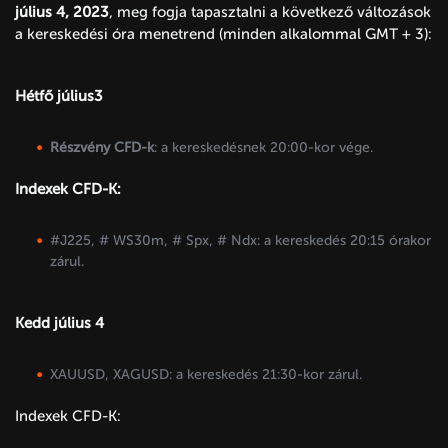
július 4, 2023
, meg fogja tapasztalni a következő változások
a kereskedési óra menetrend (minden alkalommal GMT + 3):
Hétfő július3
Részvény CFD-k
: a kereskedésnek 20:00-kor vége.
Indexek CFD-K:
#J225, # WS30m, # Spx, # Ndx: a kereskedés 20:15 órakor
zárul.
Kedd július 4
XAUUSD, XAGUSD: a kereskedés 21:30-kor zárul.
Indexek CFD-K: