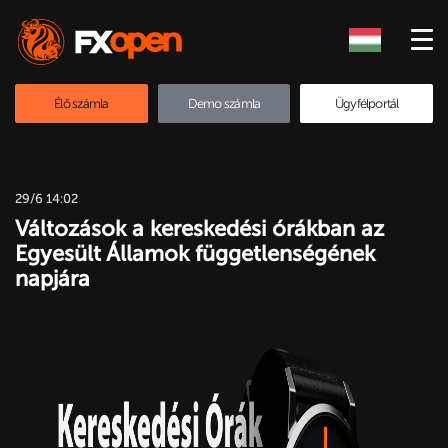
Élő számla
Demo számla
Ügyfélportál
29/6 14:02
Változások a kereskedési órákban az
Egyesült Államok függetlenségének
napjára