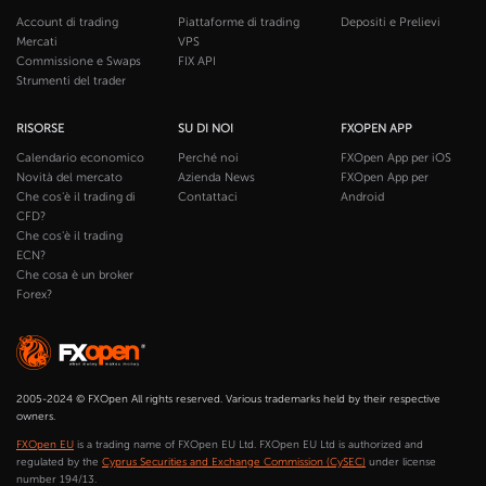
Account di trading
Piattaforme di trading
Depositi e Prelievi
Mercati
VPS
Commissione e Swaps
FIX API
Strumenti del trader
RISORSE
SU DI NOI
FXOPEN APP
Calendario economico
Perché noi
FXOpen App per iOS
Novità del mercato
Azienda News
FXOpen App per
Che cos'è il trading di
Contattaci
Android
CFD?
Che cos'è il trading
ECN?
Che cosa è un broker
Forex?
2005-2024 © FXOpen All rights reserved. Various trademarks held by their respective
owners.
FXOpen EU
is a trading name of FXOpen EU Ltd. FXOpen EU Ltd is authorized and
regulated by the
Cyprus Securities and Exchange Commission (CySEC)
under license
number 194/13.