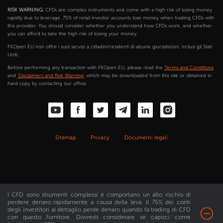
RISK WARNING:
CFDs are complex instruments and come with a high risk of losing money
rapidly due to leverage. 75% of retail investor accounts lose money when trading CFDs with
this provider. You should consider whether you understand how CFDs work, and whether
you can afford to take the high risk of losing your money.
FXOpen EU non offre i suoi servizi a cittadini/residenti di alcune giurisdizioni, inclusi gli Stati
Uniti.
Before performing any transaction with FXOpen EU, please read the
Terms and Conditions
and
'Disclaimers and Risk Warning'
which may be downloaded from this site or obtained in
hard copy by contacting our office.
Sitemap
Privacy
Documenti legali
I CFD sono strumenti complessi e comportano un alto rischio di
perdere denaro rapidamente a causa della leva. Il 75% dei conti
degli investitori al dettaglio perde denaro quando fa trading di CFD
con questo fornitore. Dovresti considerare se capisci come