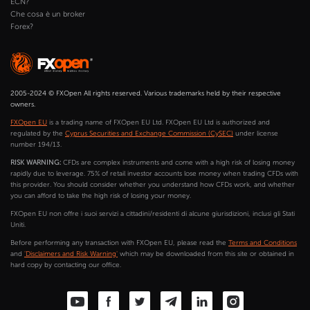
ECN?
Che cosa è un broker
Forex?
2005-2024 © FXOpen All rights reserved. Various trademarks held by their respective
owners.
FXOpen EU
is a trading name of FXOpen EU Ltd. FXOpen EU Ltd is authorized and
regulated by the
Cyprus Securities and Exchange Commission (CySEC)
under license
number 194/13.
RISK WARNING:
CFDs are complex instruments and come with a high risk of losing money
rapidly due to leverage. 75% of retail investor accounts lose money when trading CFDs with
this provider. You should consider whether you understand how CFDs work, and whether
you can afford to take the high risk of losing your money.
FXOpen EU non offre i suoi servizi a cittadini/residenti di alcune giurisdizioni, inclusi gli Stati
Uniti.
Before performing any transaction with FXOpen EU, please read the
Terms and Conditions
and
'Disclaimers and Risk Warning'
which may be downloaded from this site or obtained in
hard copy by contacting our office.