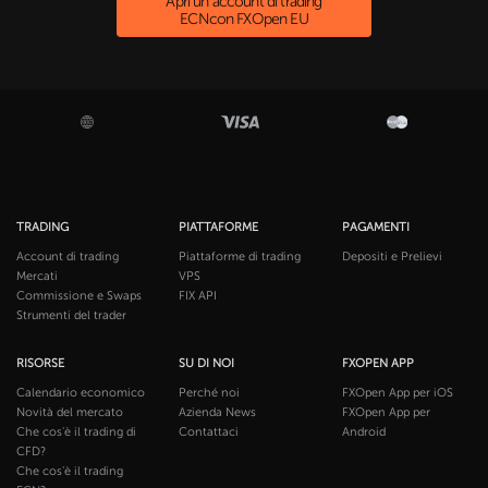
Apri un account di trading
ECNcon FXOpen EU
TRADING
PIATTAFORME
PAGAMENTI
Account di trading
Piattaforme di trading
Depositi e Prelievi
Mercati
VPS
Commissione e Swaps
FIX API
Strumenti del trader
RISORSE
SU DI NOI
FXOPEN APP
Calendario economico
Perché noi
FXOpen App per iOS
Novità del mercato
Azienda News
FXOpen App per
Che cos'è il trading di
Contattaci
Android
CFD?
Che cos'è il trading