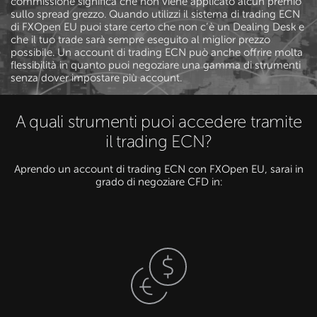
commissione significa che non viene applicato alcun premio
sullo spread grezzo. Quando utilizzi il sistema di trading ECN
di FXOpen EU puoi stare certo che non c’è un Dealing Desk e
che il tuo trade sarà sempre eseguito al miglior prezzo
possibile. Un account di trading ECN può anche offrire molta
flessibilità in quanto puoi negoziare una gamma di strumenti
senza dover impostare più account.
A quali strumenti puoi accedere tramite
il trading ECN?
Aprendo un account di trading ECN con FXOpen EU, sarai in
grado di negoziare CFD in: