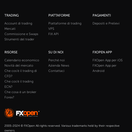
TRADING
PIATTAFORME
PAGAMENTI
Account di trading
Piattaforme di trading
Depositi e Prelievi
Mercati
VPS
Commissione e Swaps
FIX API
Strumenti del trader
RISORSE
SU DI NOI
FXOPEN APP
Calendario economico
Perché noi
FXOpen App per iOS
Novità del mercato
Azienda News
FXOpen App per
Che cos'è il trading di
Contattaci
Android
CFD?
Che cos'è il trading
ECN?
Che cosa è un broker
Forex?
2005-2024 © FXOpen All rights reserved. Various trademarks held by their respective
owners.