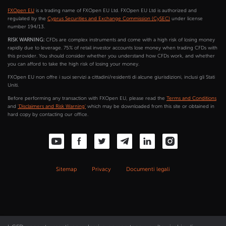
FXOpen EU
is a trading name of FXOpen EU Ltd. FXOpen EU Ltd is authorized and
regulated by the
Cyprus Securities and Exchange Commission (CySEC)
under license
number 194/13.
RISK WARNING:
CFDs are complex instruments and come with a high risk of losing money
rapidly due to leverage. 75% of retail investor accounts lose money when trading CFDs with
this provider. You should consider whether you understand how CFDs work, and whether
you can afford to take the high risk of losing your money.
FXOpen EU non offre i suoi servizi a cittadini/residenti di alcune giurisdizioni, inclusi gli Stati
Uniti.
Before performing any transaction with FXOpen EU, please read the
Terms and Conditions
and
'Disclaimers and Risk Warning'
which may be downloaded from this site or obtained in
hard copy by contacting our office.
Sitemap
Privacy
Documenti legali