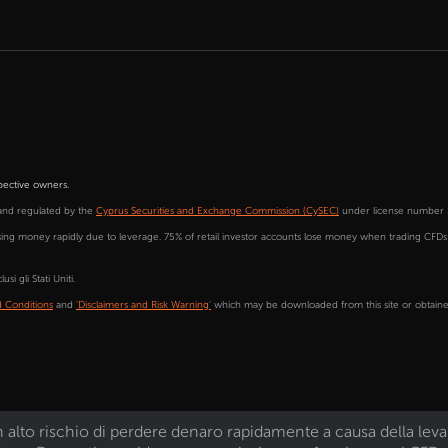
pective owners.
and regulated by the
Cyprus Securities and Exchange Commission (CySEC)
under license number 
sing money rapidly due to leverage. 75% of retail investor accounts lose money when trading CFD
si gli Stati Uniti.
 Conditions
and
'Disclaimers and Risk Warning'
which may be downloaded from this site or obtained
o rischio di perdere denaro rapidamente a causa della leva. Il