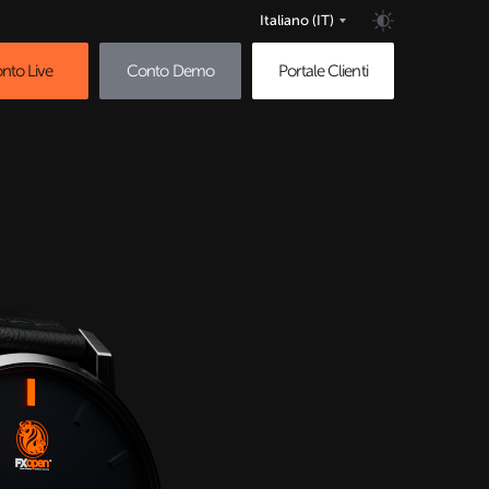
Italiano
(IT)
nto Live
Conto Demo
Portale Clienti