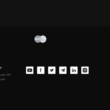
PP
 per iOS
 per