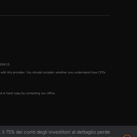
194/13.
s with this provider. You should consider whether you understand how CFDs
 in hard copy by contacting our office.
 75% dei conti degli investitori al dettaglio perde