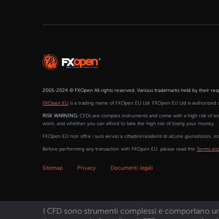
2005-2024 © FXOpen All rights reserved. Various trademarks held by their res
FXOpen EU
is a trading name of FXOpen EU Ltd. FXOpen EU Ltd is authorized 
RISK WARNING:
CFDs are complex instruments and come with a high risk of lo
work, and whether you can afford to take the high risk of losing your money.
FXOpen EU non offre i suoi servizi a cittadini/residenti di alcune giurisdizioni, inclu
Before performing any transaction with FXOpen EU, please read the
Terms and
Sitemap
Privacy
Documenti legali
I CFD sono strumenti complessi e comportano un alt