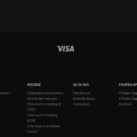
I
RISORSE
SU DI NOI
FXOPEN A
relievi
Calendario economico
Perché noi
FXOpen App
Novità del mercato
Azienda News
FXOpen App
Che cos'è il trading di
Contattaci
Android
CFD?
Che cos'è il trading
ECN?
Che cosa è un broker
Forex?