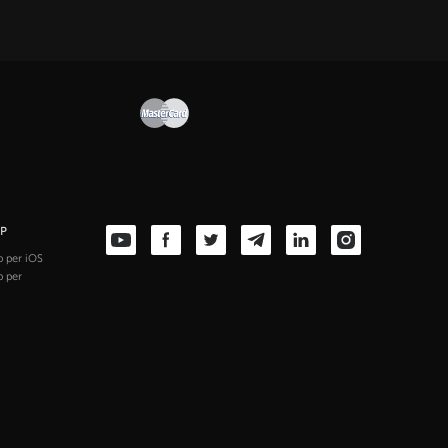
PP
 per iOS
 per