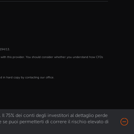
194/13.
s with this provider. You should consider whether you understand how CFDs
 in hard copy by contacting our office.
 75% dei conti degli investitori al dettaglio perde
e puoi permetterti di correre il rischio elevato di