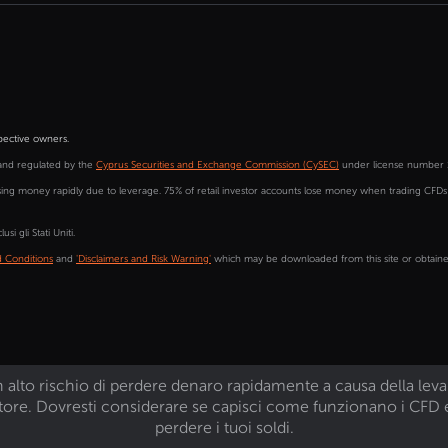
pective owners.
and regulated by the
Cyprus Securities and Exchange Commission (CySEC)
under license number 
sing money rapidly due to leverage. 75% of retail investor accounts lose money when trading CFD
si gli Stati Uniti.
 Conditions
and
'Disclaimers and Risk Warning'
which may be downloaded from this site or obtained
o rischio di perdere denaro rapidamente a causa della leva. Il
re. Dovresti considerare se capisci come funzionano i CFD e s
perdere i tuoi soldi.