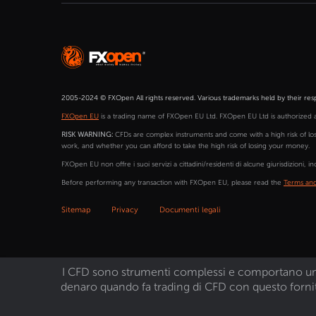
2005-2024 © FXOpen All rights reserved. Various trademarks held by their res
FXOpen EU
is a trading name of FXOpen EU Ltd. FXOpen EU Ltd is authorized 
RISK WARNING:
CFDs are complex instruments and come with a high risk of lo
work, and whether you can afford to take the high risk of losing your money.
FXOpen EU non offre i suoi servizi a cittadini/residenti di alcune giurisdizioni, inclu
Before performing any transaction with FXOpen EU, please read the
Terms and
Sitemap
Privacy
Documenti legali
I CFD sono strumenti complessi e comportano un alt
denaro quando fa trading di CFD con questo fornito