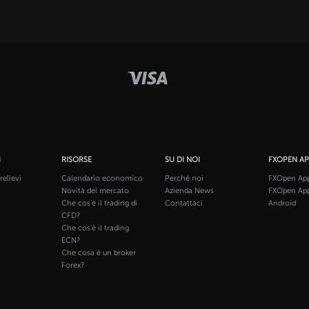
I
RISORSE
SU DI NOI
FXOPEN A
relievi
Calendario economico
Perché noi
FXOpen App
Novità del mercato
Azienda News
FXOpen App
Che cos'è il trading di
Contattaci
Android
CFD?
Che cos'è il trading
ECN?
Che cosa è un broker
Forex?