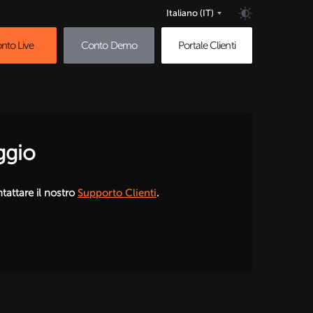
Italiano
(IT)
nto Live
Conto Demo
Portale Clienti
ggio
tattare il nostro
Supporto Clienti
.