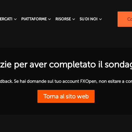
Co
ERCATI
PIATTAFORME
RISORSE
SU DI NOI
zie per aver completato il sonda
eedback. Se hai domande sul tuo account FXOpen, non esitare a con
Torna al sito web