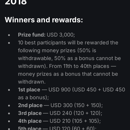
2018
Calendário de dividendos
Ações
Por que nós?
PAMM ECN
Concursos Forex
Fórum Forex
Criptomoedas
Winners and rewards:
História
Masters e Seguidores
Centro de ajuda
Prize fund:
USD 3,000;
Contate-nos
10 best participants will be rewarded the
O que é negociação de CFDs?
following money prizes (50% is
O que é negociação ECN?
withdrawable, 50% as a bonus cannot be
withdrawn). From 11th to 40th places —
O que é um corretor Forex?
money prizes as a bonus that cannot be
withdrawn.
1st place
— USD 900 (USD 450 + USD 450
as a bonus);
2nd place
— USD 300 (150 + 150);
3rd place
— USD 240 (120 + 120);
4th place
— USD 210 (105 + 105);
5th place
— USD 120 (60 + 60);