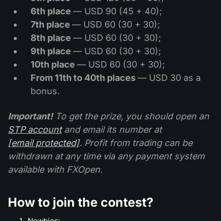
6th place
— USD 90 (45 + 40);
7th place
— USD 60 (30 + 30);
8th place
— USD 60 (30 + 30);
9th place
— USD 60 (30 + 30);
10th place
— USD 60 (30 + 30);
From 11th to 40th places
— USD 30 as a
bonus.
Important!
To get the prize, you should open an
STP account
and email its number at
[email protected]
. Profit from trading can be
withdrawn at any time via any payment system
available with FXOpen.
How to join the contest?
Newbies: