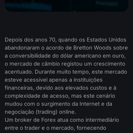
Calendário de dividendos
Ações
Por que nós?
PAMM ECN
Concursos Forex
Fórum Forex
Criptomoedas
História
Masters e Seguidores
Centro de ajuda
Contate-nos
Depois dos anos 70, quando os Estados Unidos
O que é negociação de CFDs?
abandonaram o acordo de Bretton Woods sobre
a conversibilidade do dólar americano em ouro,
O que é negociação ECN?
o mercado de câmbio registou um crescimento
acentuado. Durante muito tempo, este mercado
O que é um corretor Forex?
esteve acessível apenas a instituições
financeiras, devido aos elevados custos e à
complexidade de acesso, mas este cenário
mudou com o surgimento da Internet e da
negociação (trading) online.
Um broker de Forex atua como intermediário
entre o trader e o mercado, fornecendo