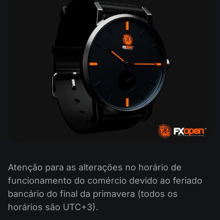
Calendário de dividendos
Ações
Por que nós?
PAMM ECN
Concursos Forex
Fórum Forex
Criptomoedas
História
Masters e Seguidores
Centro de ajuda
Contate-nos
O que é negociação de CFDs?
O que é negociação ECN?
O que é um corretor Forex?
Atenção para as alterações no horário de
funcionamento do comércio devido ao feriado
bancário do final da primavera (todos os
horários são UTC+3).