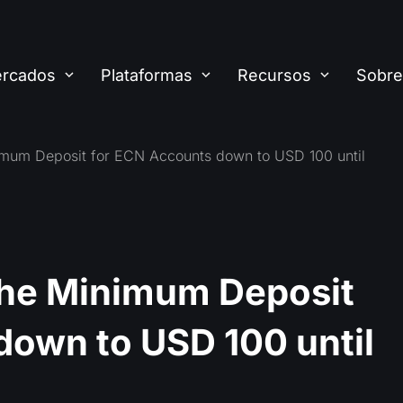
rcados
Plataformas
Recursos
Sobre
mum Deposit for ECN Accounts down to USD 100 until
he Minimum Deposit
down to USD 100 until