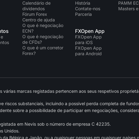
Calendário de
História
PAMM E
dividendos
Contate-nos
Masters e
Fórum Forex
Parceria
Centro de ajuda
O que é negociação
tos
FXOpen App
ECN?
O que é negociação
 e
FXOpen App
de CFDs?
ntos
para iOS
O que é um corretor
FXOpen App
Forex?
para Android
várias marcas registadas pertencem aos seus respetivos proprietár
 riscos substanciais, incluindo a possível perda completa de fundo
nte sobre a possibilidade de participar em negociações, considera
egistada em Nevis sob o número de empresa C 42235.
os Unidos.
o da Bélgica e Japão, ou a quaisquer pessoas em quaisquer países ou 