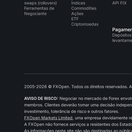
swaps (rollovers)
Índices
API FIX
Ferramentas de
Commodities
Negociante
Ações
ETF
Criptomoedas
Pagamen
Depósitos
levantame
2005-2026 © FXOpen. Todos os direitos reservados. As 
AVISO DE RISCO:
Negociar no mercado de Forex envolve
membros. Clientes deverão tomar uma decisão independe
investimento, tolerância de risco e outros fatores.
FXOpen Markets Limited
, uma empresa devidamente r
A FXOpen não fornece serviços a residentes dos Estad
As informações neste site não são destinadas ao públic