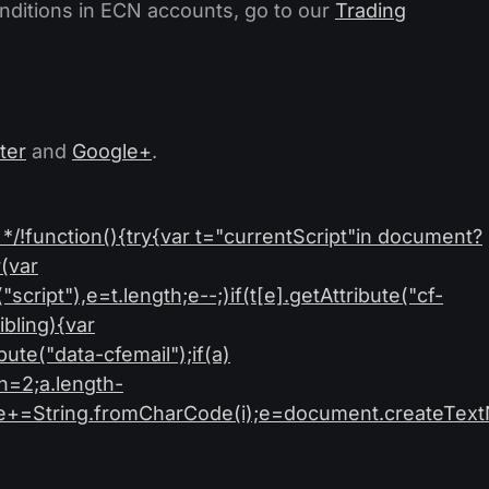
nditions in ECN accounts, go to our
Trading
ter
and
Google+
.
*/!function(){try{var t="currentScript"in document?
(var
ipt"),e=t.length;e--;)if(t[e].getAttribute("cf-
ibling){var
bute("data-cfemail");if(a)
,n=2;a.length-
r,e+=String.fromCharCode(i);e=document.createText