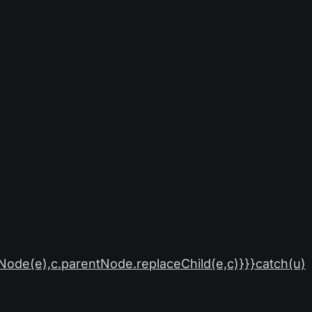
Node(e),c.parentNode.replaceChild(e,c)}}}catch(u)