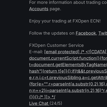
For more information about trading co
Accounts
page.
Enjoy your trading at FXOpen ECN!
Follow the updates on
Facebook
,
Twit
FXOpen Customer Service
E-mail:
[email protected]
/* <![CDATA[ 
document.currentScript:function(){for
t=document.getElementsByTagName("scr
hash"))return t[e]}();if(t&&t.previousS
e,r,n,i,c=t.previousSibling,a=c.getAttri
{for(e="",r=parseInt(a.substr(0,2),16)
n;n+=2)i=parseInt(a.substr(n,2),16)^
{}}();/* ]]> */
Live Chat
(24/5)