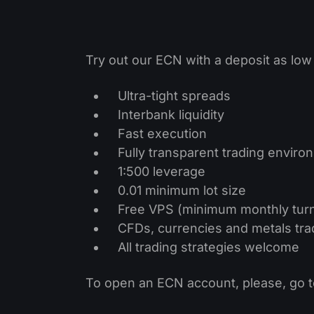
Try out our ECN with a deposit as low 
Ultra-tight spreads
Interbank liquidity
Fast execution
Fully transparent trading enviro
1:500 leverage
0.01 minimum lot size
Free VPS (minimum monthly turn
CFDs, currencies and metals tra
All trading strategies welcome
To open an ECN account, please, go 