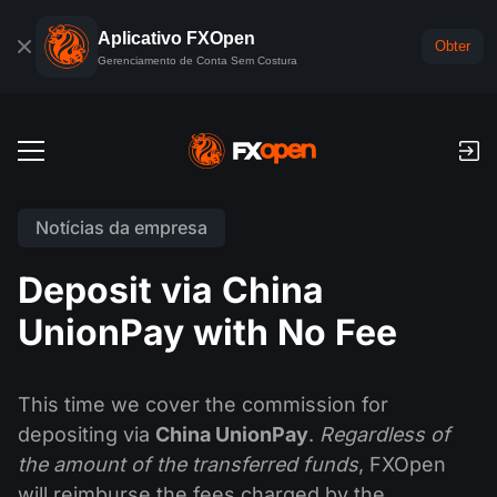
Aplicativo FXOpen
Obter
Gerenciamento de Conta Sem Costura
Descrição
Notícias da empresa
Conta Forex Demo
Mercados Globais
Deposit via China
Comissões e swaps (rollovers)
Forex
UnionPay with No Fee
Plataformas de negociação
Pagamentos
Índices
TickTrader
FXOpen App
Depósitos e levantamentos
PAMM
Calendário Econômico
This time we cover the commission for
Commodities
Comparação
FXOpen App para iOS
VPS
depositing via
China UnionPay
.
Regardless of
O que é PAMM?
Ferramentas de Negociante
Notícias e análises
ETF
the amount of the transferred funds
, FXOpen
Notícias da empresa
FXOpen App para Android
API FIX
Classificação de contas PAMM
Promoções
will reimburse the fees charged by the