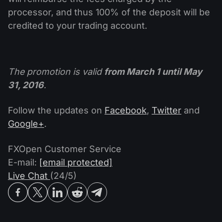
Calendário de dividendos
Ações
processor, and thus 100% of the deposit will be
Por que nós?
PAMM ECN
Concursos Forex
credited to your trading account.
Fórum Forex
Criptomoedas
História
Masters e Seguidores
Centro de ajuda
Contate-nos
The promotion is valid
from March 1 until May
O que é negociação de CFDs?
31, 2016
.
O que é negociação ECN?
Follow the updates on
Facebook
,
Twitter
and
O que é um corretor Forex?
Google+
.
FXOpen Customer Service
E-mail:
[email protected]
Live Chat
(24/5)