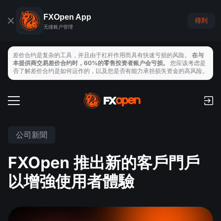
FXOpen App
得到
无缝账户管理
差价合约是复杂的工具，并且由于杠杆作用而具有快速亏损的风险。
在与
本提供商交易差价合约时，60%的零售投资者账户会亏损。
您应该考虑是
否了解差价合约是如何运作的，以及您是否有能力承担损失资金的高风险。
交易帳戶
手續費和隔夜利息
全球市場
公司新聞
支付
外匯
FXOpen 推出新的客戶門戶
交易平臺
存取款
交易工具
指數
以增強使用者體驗
TickTrader
FXOpen App
經濟日曆
商品
MT4
iOS FXOpen App
VPS
新聞與分析
股票