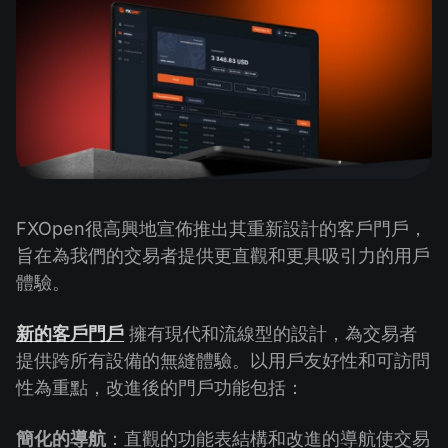
公司新聞
MT5
Android FXOpen App
FIX API
股息日曆
ETF
為什麼選擇我們
比較
幫助中心
聯繫我們
什麼是差價合約交易?
什麼是ECN交易?
什麼是外匯經紀商?
FXOpen很高興地宣佈推出其重新設計的客戶門戶，
旨在為我們的交易者提供更直觀和更具吸引力的用戶
體驗。
新的客戶門戶
擁有現代和流線型的設計，為交易者
提供跨所有設備的無縫體驗。以用戶友好性和可訪問
性為重點，改進後的門戶功能包括：
簡化的導航
：直觀的功能表結構和改進的導航使交易