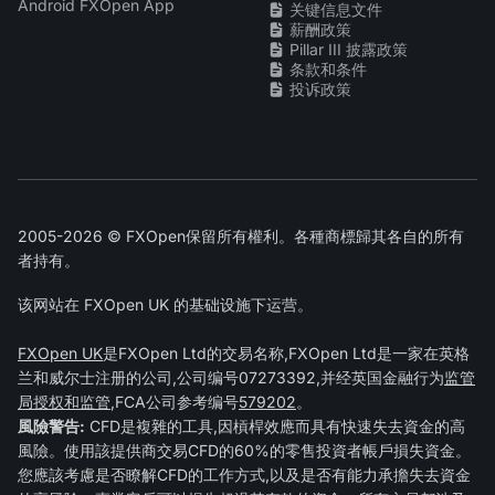
Android FXOpen App
关键信息文件
薪酬政策
Pillar III 披露政策
条款和条件
投诉政策
2005-2026 © FXOpen保留所有權利。各種商標歸其各自的所有
者持有。
该网站在 FXOpen UK 的基础设施下运营。
FXOpen UK
是FXOpen Ltd的交易名称,FXOpen Ltd是一家在英格
兰和威尔士注册的公司,公司编号07273392,并经英国金融行为
监管
局授权和监管
,FCA公司参考编号
579202
。
風險警告:
CFD是複雜的工具,因槓桿效應而具有快速失去資金的高
風險。使用該提供商交易CFD的60%的零售投資者帳戶損失資金。
您應該考慮是否瞭解CFD的工作方式,以及是否有能力承擔失去資金