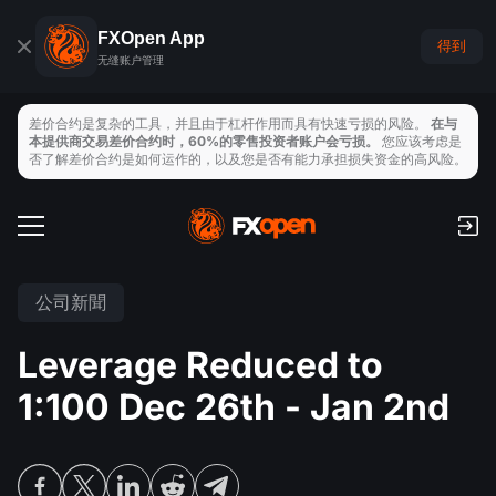
FXOpen App
得到
无缝账户管理
差价合约是复杂的工具，并且由于杠杆作用而具有快速亏损的风险。
在与
本提供商交易差价合约时，60%的零售投资者账户会亏损。
您应该考虑是
否了解差价合约是如何运作的，以及您是否有能力承担损失资金的高风险。
交易帳戶
手續費和隔夜利息
全球市場
公司新聞
支付
外匯
Leverage Reduced to
交易平臺
存取款
交易工具
指數
1:100 Dec 26th - Jan 2nd
TickTrader
FXOpen App
經濟日曆
商品
MT4
iOS FXOpen App
VPS
新聞與分析
股票