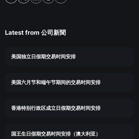
公司新聞
MT5
Android FXOpen App
FIX API
股息日曆
ETF
為什麼選擇我們
比較
幫助中心
聯繫我們
Latest from
公司新聞
什麼是差價合約交易?
什麼是ECN交易?
美国独立日假期交易时间安排
什麼是外匯經紀商?
美国六月节和端午节期间的交易时间安排
香港特别行政区成立日假期交易时间安排
国王生日假期交易时间安排（澳大利亚）