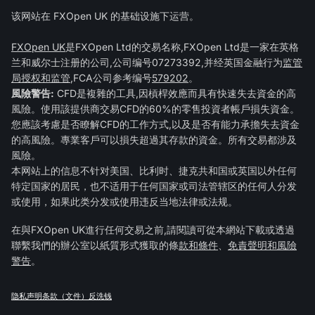
该网站在 FXOpen UK 的基础设施下运营。
FXOpen UK
是FXOpen Ltd的交易名称,FXOpen Ltd是一家在英格
兰和威尔士注册的公司,公司编号07273392,并经英国金融行为
监管
局授权和监管
,FCA公司参考编号
579202
。
風險警告:
CFD是複雜的工具,因槓桿效應而具有快速失去資金的高
風險。使用該提供商交易CFD的60%的零售投資者帳戶損失資金。
您應該考慮是否瞭解CFD的工作方式,以及是否有能力承擔失去資金
的高風險。專業客戶可以損失超過其存款的資金。所有交易都涉及
風險。
本网站上的信息不针对美国、比利时、捷克共和国或英国以外任何
特定国家的居民，也不适用于任何国家或司法管辖区的任何人分发
或使用，如果此类分发或使用违反当地法律或法规。
在與FXOpen UK進行任何交易之前,請閱讀可從本網站下載或透過
聯繫我們的辦公室以紙質形式獲取的條
款和條件
、
免責聲明和風險
警告
。
隐私声明
条款（文件）
反洗钱