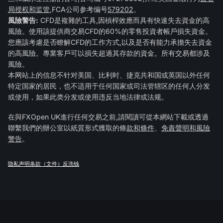
局授权和监管
,FCA公司参考编号
579202
。
風險警告:
CFD是複雜的工具,因槓桿效應而具有快速失去資金的高
風險。使用該提供商交易CFD的60%的零售投資者帳戶損失資金。
您應該考慮是否瞭解CFD的工作方式,以及是否有能力承擔失去資金
的高風險。專業客戶可以損失超過其存款的資金。所有交易都涉及
風險。
本网站上的信息不针对美国、比利时、捷克共和国或英国以外任何
特定国家的居民，也不适用于任何国家或司法管辖区的任何人分发
或使用，如果此类分发或使用违反当地法律或法规。
在與FXOpen UK進行任何交易之前,請閱讀可從本網站下載或透過
聯繫我們的辦公室以紙質形式獲取的條
款和條件
、
免責聲明和風險
警告
。
隐私声明
条款（文件）
反洗钱