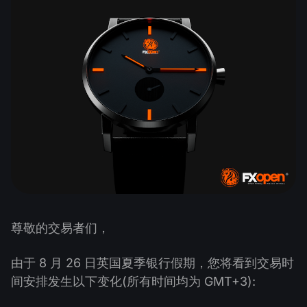
公司新聞
MT5
Android FXOpen App
FIX API
股息日曆
ETF
為什麼選擇我們
比較
幫助中心
聯繫我們
什麼是差價合約交易?
什麼是ECN交易?
什麼是外匯經紀商?
尊敬的交易者们，
由于 8 月 26 日英国夏季银行假期，您将看到交易时
间安排发生以下变化(所有时间均为 GMT+3):