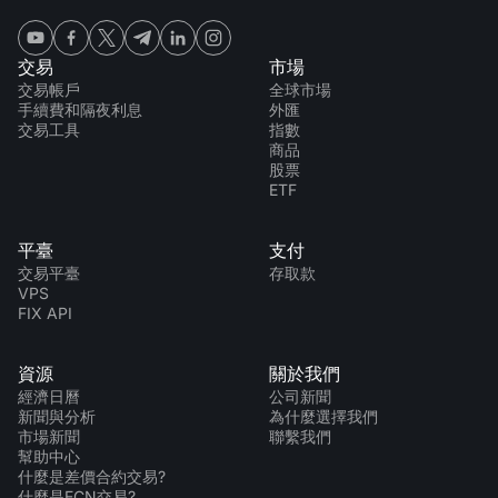
交易
市場
交易帳戶
全球市場
手續費和隔夜利息
外匯
交易工具
指數
商品
股票
ETF
平臺
支付
交易平臺
存取款
VPS
FIX API
資源
關於我們
經濟日曆
公司新聞
新聞與分析
為什麼選擇我們
市場新聞
聯繫我們
幫助中心
什麼是差價合約交易?
什麼是ECN交易?