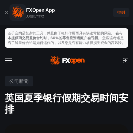
FXOpen App
得到
无缝账户管理
差价合约是复杂的工具，并且由于杠杆作用而具有快速亏损的风险。
在与
本提供商交易差价合约时，60%的零售投资者账户会亏损。
您应该考虑是
否了解差价合约是如何运作的，以及您是否有能力承担损失资金的高风险。
交易帳戶
手續費和隔夜利息
全球市場
公司新聞
支付
外匯
英国夏季银行假期交易时间安
交易平臺
存取款
交易工具
指數
排
TickTrader
FXOpen App
經濟日曆
商品
MT4
iOS FXOpen App
VPS
新聞與分析
股票