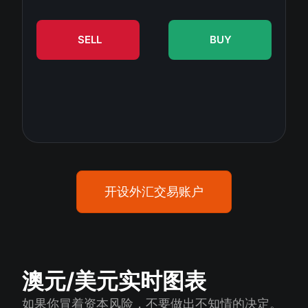
股息日历
ETF
为什么是我们？
PAMM ECN
外汇竞赛
外汇论坛
SELL
BUY
加密货币
历史
信号提供者与追随者
帮助中心
联系我们
什么是CFD交易？
什么是ECN交易？
什么是外汇经纪商？
开设外汇交易账户
澳元/美元实时图表
如果你冒着资本风险，不要做出不知情的决定。