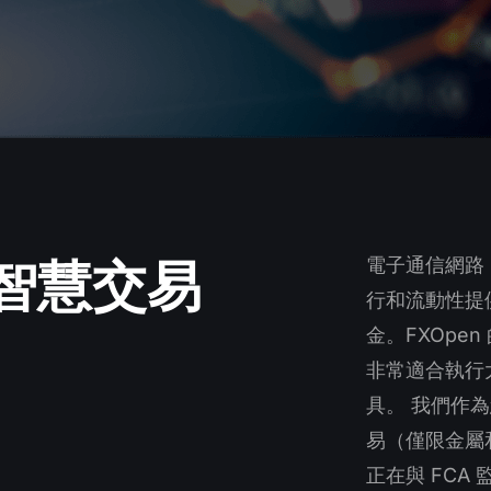
N智慧交易
電子通信網路 
行和流動性提
金。FXOpe
非常適合執行
具。 我們作
易（僅限金屬
正在與 FCA