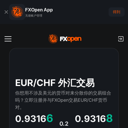
FXOpen App
得到
无缝账户管理
交易账户
外汇模拟账户
全球市场
佣金和库存费
外汇
EUR/CHF 外汇交易
交易平台
付款
指数
你想用不涉及美元的货币对来分散你的交易组合
TickTrader
FXOpen App
存款与取款
PAMM
吗？立即注册并与FXOpen交易EUR/CHF货币
经济日历
商品
对。
交易平台
iOS FXOpen App
外汇VPS
什么是PAMM?
交易者工具
6
8
0.9316
0.9316
新闻和分析
股份
公司新闻
0.2
Android FXOpen App
FIX API
最佳 PAMM 账户排名
推广