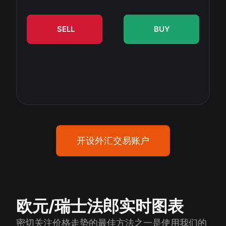
股息日历
ETF
为什么是我们？
PAMM ECN
外汇竞赛
外汇论坛
SELL
BUY
加密货币
历史
信号提供者与追随者
帮助中心
联系我们
什么是CFD交易？
什么是ECN交易？
什么是外汇经纪商？
开设外汇交易账户
欧元/瑞士法郎实时图表
密切关注价格走势的最佳方法之一是使用我们的