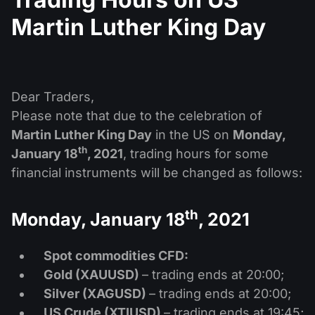
股息日历
ETF
为什么是我们？
Martin Luther King Day
PAMM ECN
外汇竞赛
外汇论坛
加密货币
历史
信号提供者与追随者
帮助中心
联系我们
Dear Traders,
什么是CFD交易？
Please note that due to the celebration of
Martin Luther King Day
in the US on
Monday,
什么是ECN交易？
th
January 18
, 2021
, trading hours for some
什么是外汇经纪商？
financial instruments will be changed as follows:
th
Monday, January 18
, 2021
Spot commodities CFD:
Gold (XAUUSD)
– trading ends at 20:00;
Silver (XAGUSD)
– trading ends at 20:00;
US Crude (XTIUSD)
– trading ends at 19:45;