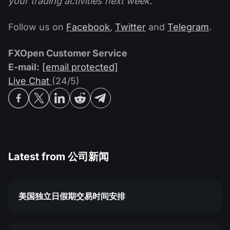
your trading activities next week.
Follow us on
Facebook
,
Twitter
and
Telegram
.
FXOpen Customer Service
E-mail:
[email protected]
Live Chat
(24/5)
Latest from
公司新闻
美国独立日假期交易时间安排