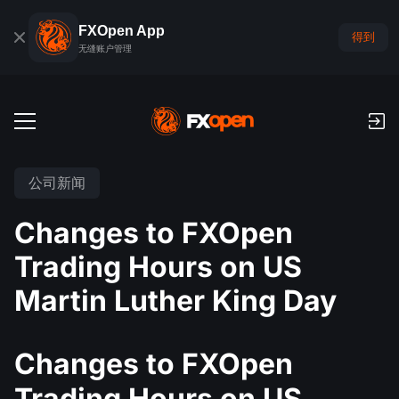
FXOpen App
得到
无缝账户管理
交易账户
公司新闻
外汇模拟账户
全球市场
Changes to FXOpen
佣金和库存费
外汇
Trading Hours on US
交易平台
付款
指数
Martin Luther King Day
TickTrader
FXOpen App
存款与取款
PAMM
经济日历
商品
交易平台
iOS FXOpen App
外汇VPS
什么是PAMM?
交易者工具
Changes to FXOpen
新闻和分析
股份
公司新闻
Android FXOpen App
FIX API
Trading Hours on US
最佳 PAMM 账户排名
推广