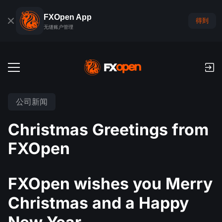
FXOpen App
得到
无缝账户管理
交易账户
公司新闻
外汇模拟账户
全球市场
Christmas Greetings from
佣金和库存费
外汇
FXOpen
交易平台
付款
指数
TickTrader
FXOpen App
存款与取款
PAMM
经济日历
FXOpen wishes you Merry
商品
交易平台
iOS FXOpen App
外汇VPS
什么是PAMM?
交易者工具
Christmas and a Happy
新闻和分析
股份
公司新闻
Android FXOpen App
FIX API
最佳 PAMM 账户排名
推广