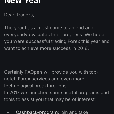
New Year
股息日历
ETF
为什么是我们？
PAMM ECN
外汇竞赛
外汇论坛
Dear Traders,
加密货币
历史
信号提供者与追随者
帮助中心
The year has almost come to an end and
联系我们
everybody evaluates their progress. We hope
什么是CFD交易？
you were successful trading Forex this year and
want to achieve more success in 2018.
什么是ECN交易？
什么是外汇经纪商？
Certainly FXOpen will provide you with top-
notch Forex services and even more
technological breakthroughs.
In 2017 we launched some useful programs and
tools to assist you that may be of interest:
Cashback-program
: join and take