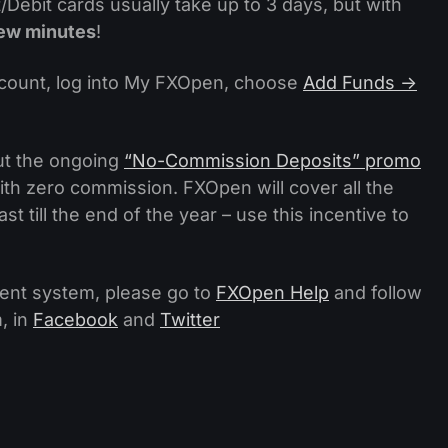
/Debit cards usually take up to 3 days, but with
few minutes
!
count, log into My FXOpen, choose
Add Funds ->
ut the ongoing
“No-Commission Deposits” promo
th zero commission. FXOpen will cover all the
t till the end of the year – use this incentive to
ent system, please go to
FXOpen Help
and follow
, in
Facebook
and
Twitter