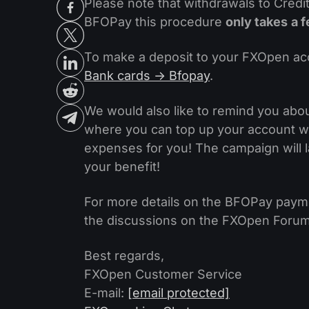
Please note that withdrawals to Credit
BFOPay this procedure
only takes
a 
To make a deposit to your FXOpen ac
Bank cards -> Bfopay
.
We would also like to remind you abo
where you can top up your account wi
expenses for you! The campaign will las
your benefit!
For more details on the BFOPay paym
the discussions on the FXOpen Forum
Best regards,
FXOpen Customer Service
E-mail:
[email protected]