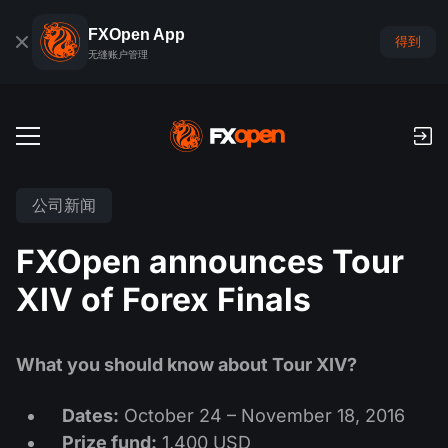
FXOpen App
得到
无缝账户管理
交易账户
公司新闻
外汇模拟账户
全球市场
FXOpen announces Tour
佣金和库存费
外汇
XIV of Forex Finals
交易平台
付款
指数
TickTrader
FXOpen App
存款与取款
PAMM
经济日历
What you should know about Tour XIV?
商品
交易平台
iOS FXOpen App
外汇VPS
什么是PAMM?
交易者工具
新闻和分析
股份
Dates:
October 24 – November 18, 2016
公司新闻
Android FXOpen App
FIX API
最佳 PAMM 账户排名
推广
Prize fund:
1,400 USD