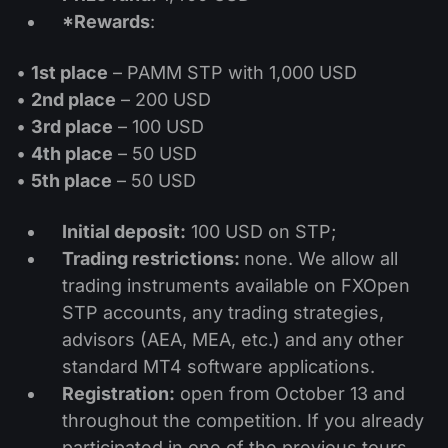
股息日历
ETF
*Rewards
:
为什么是我们？
PAMM ECN
外汇竞赛
外汇论坛
加密货币
•
1st place
– PAMM STP with 1,000 USD
历史
信号提供者与追随者
•
2nd place
– 200 USD
帮助中心
联系我们
•
3rd place
– 100 USD
什么是CFD交易？
•
4th place
– 50 USD
•
5th place
– 50 USD
什么是ECN交易？
Initial deposit:
100 USD on STP;
什么是外汇经纪商？
Trading restrictions:
none. We allow all
trading instruments available on FXOpen
STP accounts, any trading strategies,
advisors (AEA, MEA, etc.) and any other
standard MT4 software applications.
Registration:
open from October 13 and
throughout the competition. If you already
participated in one of the previous tours,