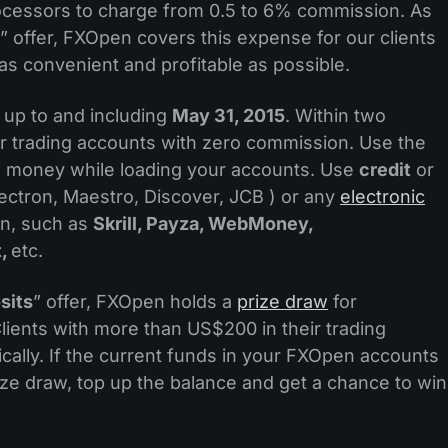
processors to charge from 0.5 to 6% commission. As
” offer, FXOpen covers this expense for our clients
as convenient and profitable as possible.
 up to and including
May 31, 2015
. Within two
r trading accounts with zero commission. Use the
 money while loading your accounts. Use
credit
or
ectron, Maestro, Discover, JCB ) or any
electronic
en, such as
Skrill, Payza, WebMoney,
t,
etc.
sits
” offer, FXOpen holds a
prize draw
for
lients with more than US$200 in their trading
ally. If the current funds in your FXOpen accounts
prize draw, top up the balance and get a chance to win