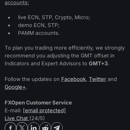
股息日历
accounts:
ETF
为什么是我们？
PAMM ECN
外汇竞赛
外汇论坛
live ECN, STP, Crypto, Micro;
加密货币
历史
demo ECN, STP;
信号提供者与追随者
帮助中心
PAMM accounts.
联系我们
什么是CFD交易？
To plan you trading more efficiently, we strongly
recommend you adjusting the GMT offset in
什么是ECN交易？
Indicators and Expert Advisors to
GMT+3
.
什么是外汇经纪商？
Follow the updates on
Facebook
,
Twitter
and
Google+
.
FXOpen Customer Service
E-mail:
[email protected]
Live Chat
(24/5)