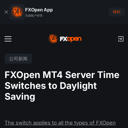
FXOpen App
得到
无缝账户管理
交易账户
公司新闻
外汇模拟账户
全球市场
FXOpen MT4 Server Time
佣金和库存费
外汇
Switches to Daylight
交易平台
付款
指数
Saving
TickTrader
FXOpen App
存款与取款
PAMM
经济日历
商品
交易平台
iOS FXOpen App
外汇VPS
什么是PAMM?
交易者工具
新闻和分析
股份
公司新闻
The switch applies to all the types of FXOpen
Android FXOpen App
FIX API
最佳 PAMM 账户排名
推广