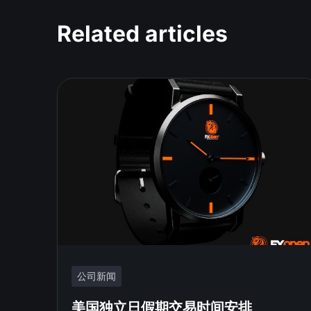
Related articles
公司新闻
美国独立日假期交易时间安排