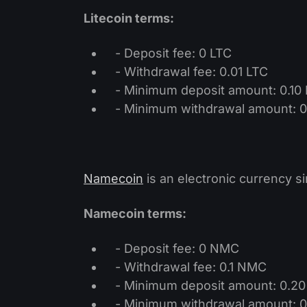
Litecoin terms:
- Deposit fee: 0 LTC
- Withdrawal fee: 0.01 LTC
- Minimum deposit amount: 0.10
- Minimum withdrawal amount: 0
Namecoin
is an electronic currency sim
Namecoin terms:
- Deposit fee: 0 NMC
- Withdrawal fee: 0.1 NMC
- Minimum deposit amount: 0.2
- Minimum withdrawal amount: 