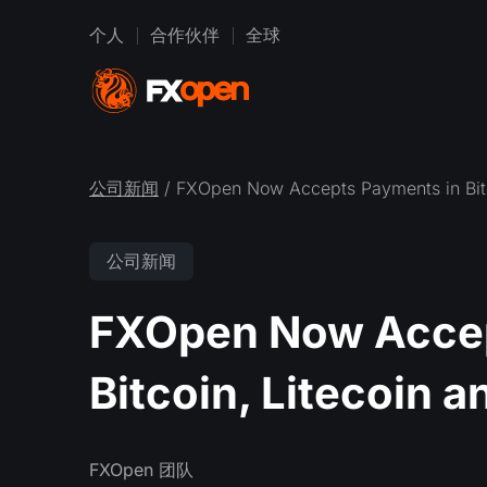
个人
合作伙伴
全球
公司新闻
/ FXOpen Now Accepts Payments in Bitc
公司新闻
FXOpen Now Accep
Bitcoin, Litecoin 
FXOpen 团队