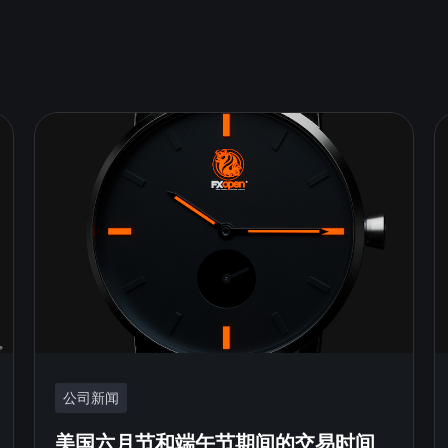
公司新闻
美国六月节和端午节期间的交易时间