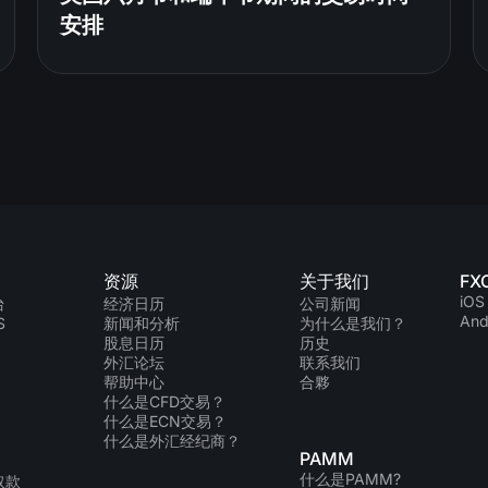
安排
资源
关于我们
FX
iOS
台
经济日历
公司新闻
And
S
新闻和分析
为什么是我们？
股息日历
历史
外汇论坛
联系我们
帮助中心
合夥
什么是CFD交易？
什么是ECN交易？
什么是外汇经纪商？
PAMM
什么是PAMM?
取款