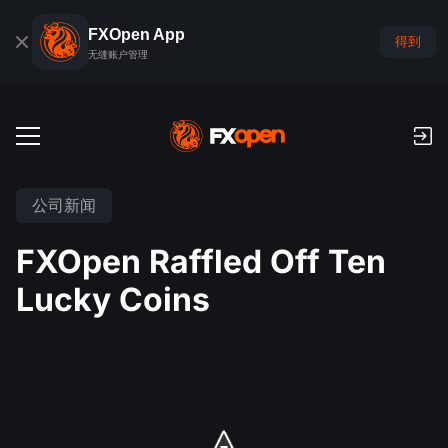
FXOpen App
得到
无缝账户管理
交易账户
公司新闻
外汇模拟账户
全球市场
FXOpen Raffled Off Ten
佣金和库存费
外汇
Lucky Coins
交易平台
付款
指数
TickTrader
FXOpen App
存款与取款
PAMM
经济日历
商品
交易平台
iOS FXOpen App
外汇VPS
什么是PAMM?
交易者工具
新闻和分析
股份
公司新闻
Android FXOpen App
FIX API
最佳 PAMM 账户排名
推广