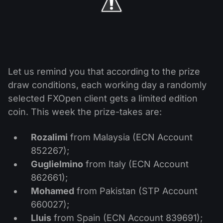
股息日历
ETF
为什么是我们？
PAMM ECN
外汇竞赛
外汇论坛
加密货币
历史
信号提供者与追随者
帮助中心
联系我们
Let us remind you that according to the prize
什么是CFD交易？
draw conditions, each working day a randomly
什么是ECN交易？
selected FXOpen client gets a limited edition
coin. This week the prize-takes are:
什么是外汇经纪商？
Rozalimi
from Malaysia (ECN Account
852267);
Guglielmino
from Italy (ECN Account
862661);
Mohamed
from Pakistan (STP Account
660027);
Lluis
from Spain (ECN Account 839691);