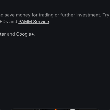
d save money for trading or further investment. Try
 CFDs and
PAMM Service
.
ter
and
Google+
.