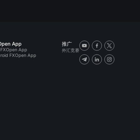
Open App
推广
 FXOpen App
外汇竞赛
roid FXOpen App