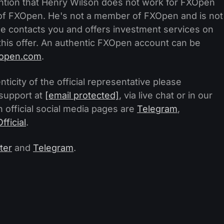
ention that Henry Wilson does not work for FXOpen
f of FXOpen. He's not a member of FXOpen and is not
 he contacts you and offers investment services on
this offer. An authentic FXOpen account can be
xopen.com
.
ticity of the official representative please
support at
[email protected]
, via live chat or in our
 official social media pages are
Telegram
,
ficial
.
ter
and
Telegram
.