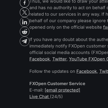
Thus, we would like to draw your att
and has no authority to act on behal
related to our services in any way. If
behalf of our company please ignore 
opened only on the official website
f
If you have any doubt about the authen
immediately notify FXOpen customer 
official social media accounts (FXOpen
Facebook
,
Twitter
,
YouTube FXOpen Of
Follow the updates on
Facebook
,
Twit
FXOpen Customer Service
E-mail:
[email protected]
Live Chat
(24/5)