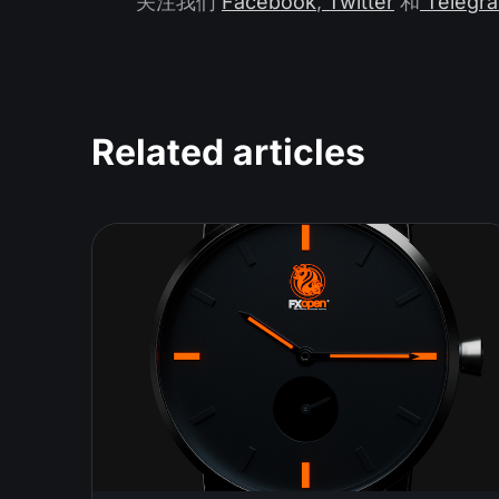
关注我们
Facebook
,
Twitter
和
Telegr
Related articles