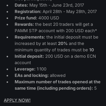
股息日历
ETF
Dates:
May 15th - June 23rd, 2017
为什么是我们？
PAMM ECN
外汇竞赛
Registration:
April 28th - May 28th, 2017
外汇论坛
加密货币
历史
Prize fund:
4000 USD
信号提供者与追随者
帮助中心
Rewards:
the best 20 traders will get a
联系我们
PAMM STP account with 200 USD each*
什么是CFD交易？
Requirements:
the initial deposit must be
increased by at least
20%
and the
什么是ECN交易？
minimum quantity of trades must be
10
Initial deposit:
200 USD on a demo ECN
什么是外汇经纪商？
account
Leverage:
1:100
EAs and locking:
allowed
Maximum
number of trades opened at the
same time (including pending orders):
5
APPLY NOW!