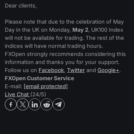
股息日历
ETF
Dear clients,
为什么是我们？
PAMM ECN
外汇竞赛
外汇论坛
加密货币
Please note that due to the celebration of May
历史
信号提供者与追随者
Day in the UK on Monday,
May 2
, UK100 Index
帮助中心
联系我们
will not be available for trading. The rest of the
什么是CFD交易？
indices will have normal trading hours.
FXOpen strongly recommends considering this
什么是ECN交易？
information and thanks you for your support.
Follow us on
Facebook
,
Twitter
and
Google+
.
什么是外汇经纪商？
FXOpen Customer Service
E-mail:
[email protected]
Live Chat
(24/5)