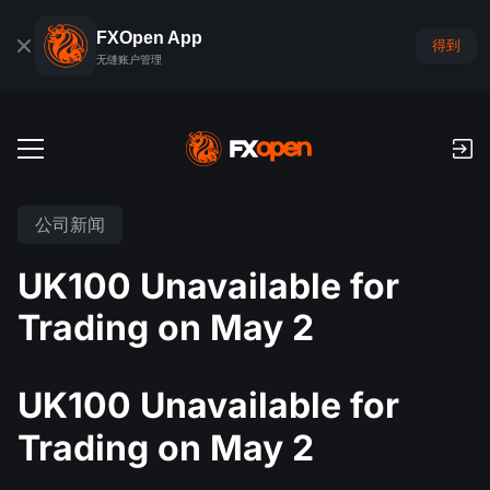
FXOpen App
得到
无缝账户管理
交易账户
公司新闻
外汇模拟账户
全球市场
UK100 Unavailable for
佣金和库存费
外汇
Trading on May 2
交易平台
付款
指数
TickTrader
FXOpen App
存款与取款
PAMM
经济日历
UK100 Unavailable for
商品
交易平台
iOS FXOpen App
外汇VPS
什么是PAMM?
交易者工具
Trading on May 2
新闻和分析
股份
公司新闻
Android FXOpen App
FIX API
最佳 PAMM 账户排名
推广