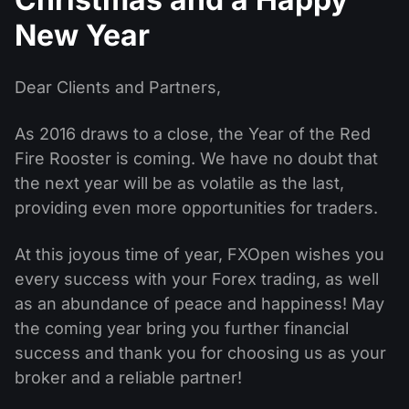
股息日历
ETF
为什么是我们？
New Year
PAMM ECN
外汇竞赛
外汇论坛
加密货币
历史
信号提供者与追随者
Dear Clients and Partners,
帮助中心
联系我们
As 2016 draws to a close, the Year of the Red
什么是CFD交易？
Fire Rooster is coming. We have no doubt that
什么是ECN交易？
the next year will be as volatile as the last,
providing even more opportunities for traders.
什么是外汇经纪商？
At this joyous time of year, FXOpen wishes you
every success with your Forex trading, as well
as an abundance of peace and happiness! May
the coming year bring you further financial
success and thank you for choosing us as your
broker and a reliable partner!