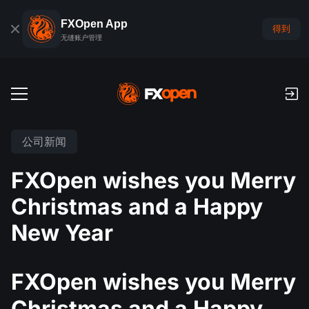
FXOpen App
得到
无缝账户管理
交易账户
公司新闻
外汇模拟账户
全球市场
FXOpen wishes you Merry
佣金和库存费
外汇
Christmas and a Happy
交易平台
付款
指数
New Year
TickTrader
FXOpen App
存款与取款
PAMM
经济日历
商品
交易平台
iOS FXOpen App
外汇VPS
什么是PAMM?
交易者工具
FXOpen wishes you Merry
新闻和分析
股份
公司新闻
Android FXOpen App
FIX API
Christmas and a Happy
最佳 PAMM 账户排名
推广