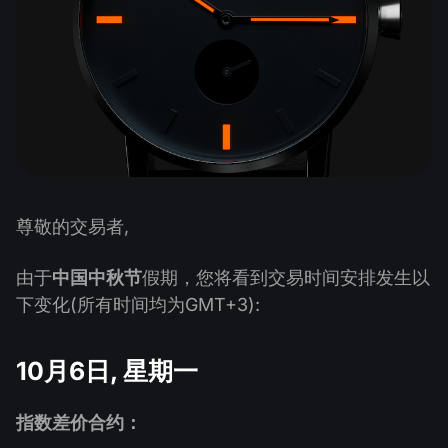
股息日历
ETF
为什么是我们？
PAMM ECN
外汇竞赛
外汇论坛
加密货币
历史
信号提供者与追随者
帮助中心
联系我们
什么是CFD交易？
什么是ECN交易？
尊敬的交易者,
什么是外汇经纪商？
由于
中国中秋节
假期，您将看到交易时间安排发生以
下变化(所有时间均为GMT+3):
10月6日, 星期一
指数差价合约：