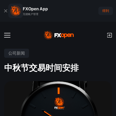
FXOpen App
得到
无缝账户管理
交易账户
公司新闻
外汇模拟账户
全球市场
中秋节交易时间安排
佣金和库存费
外汇
交易平台
付款
指数
TickTrader
FXOpen App
存款与取款
PAMM
经济日历
商品
交易平台
iOS FXOpen App
外汇VPS
什么是PAMM?
交易者工具
新闻和分析
股份
公司新闻
Android FXOpen App
FIX API
最佳 PAMM 账户排名
推广